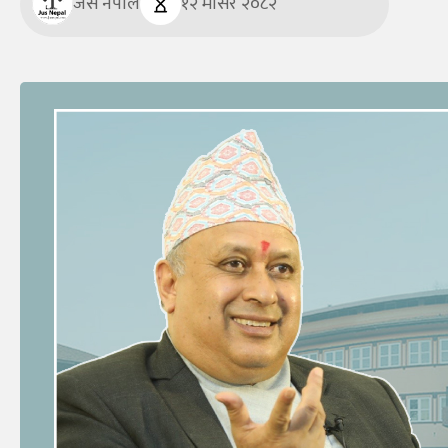
जस नेपाल
१२ मंसिर २०८२