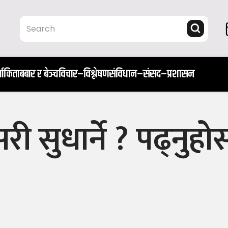
ता
किताब
बार र बेञ्च
विचार–विश्लेषण
संविधान–संसद–प्रशासन
ी सुधार्ने ? पढ्नुहो