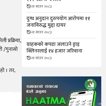
२१ साउन २०८३
दुग्ध अनुदान दुरुपयोग आराेपमा ११
जनाविरुद्ध मुद्दा दायर
२१ साउन २०८३
ी प्रक्रिया,
ग्राहकको कपडा जलाउने ड्राइ
री /गुनासो
क्लिनरलाई १४ हजार जरिवाना
२१ साउन २०८३
हो । तर,
–