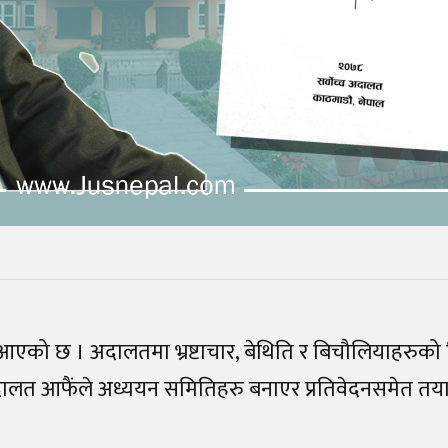
ै आएको छ । अदालतमा भ्रष्टाचार, बेथिति र बिचौलियाहरुको
च अदालत आफैंले अध्ययन समितिहरु बनाएर प्रतिवेदनसमेत तयार