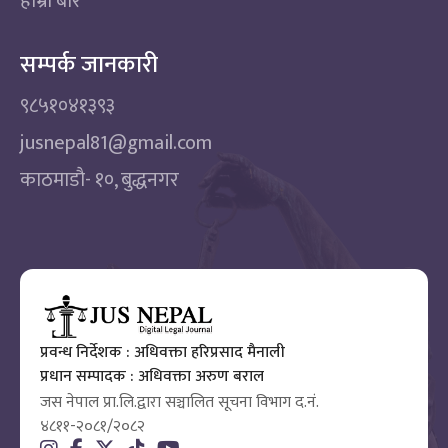
हाम्रो बारे
सम्पर्क जानकारी
९८५१०४१३९३
jusnepal81@gmail.com
काठमाडाै‌- १०, बुद्धनगर
प्रवन्ध निर्देशक : अधिवक्ता हरिप्रसाद मैनाली
प्रधान सम्पादक : अधिवक्ता अरुण बराल
जस नेपाल प्रा.लि.द्वारा सञ्चालित सूचना विभाग द.नं.
४८११-२०८१/२०८२