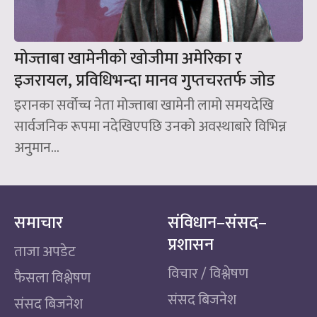
मोज्ताबा खामेनीको खोजीमा अमेरिका र
इजरायल, प्रविधिभन्दा मानव गुप्तचरतर्फ जोड
इरानका सर्वोच्च नेता मोज्ताबा खामेनी लामो समयदेखि
सार्वजनिक रूपमा नदेखिएपछि उनको अवस्थाबारे विभिन्न
अनुमान...
समाचार
संविधान–संसद–
प्रशासन
ताजा अपडेट
विचार / विश्लेषण
फैसला विश्लेषण
संसद बिजनेश
संसद बिजनेश