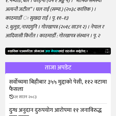
१. नेम्वाङ, बीर । कोङ्पी (वर्ष २ अङ्क ५) । “भाषिक समस्या
अत्यन्तै जटील” । घल राई (सम्पा.) (२०३८ कात्तिक ) ।
काठमाडौँ ः सुखदा राई । पृ. ११–१३
२. थुलुङ, नारदमुनि । गोरखापत्र (२०१८ साउन २) । नेपाल र
आदिवासी किराँंत । काठमाडौँ : गोरखापत्र संस्थान । पृ. २
ताजा अपडेट
सर्वोच्चमा बिहीबार ३५५ मुद्दाको पेसी, ११२ वटामा
फैसला
२१ साउन २०८३
दुग्ध अनुदान दुरुपयोग आराेपमा ११ जनाविरुद्ध