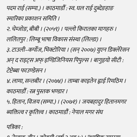
पदम राई (सम्पा.) । काठमाडौँ : स्व. घल राई दुब्देङहाङ
स्मारिका प्रकाशन समिति ।
२. चेम्जोङ, बीबी । (२०५९) । पल्लो किरातका मागहरु ।
ललितपुर : लिम्बू भाषा विकास संस्था (लिल्डा) ।
३. टाउली–कर्पोज, भिक्टोरिया । (सन् २००७) युएन डिक्लेरेसन
अन् द राइट्स अफ् इण्डिजिनियस पिपुल्स । बागुइयो सीटी :
टेप्टेब्बा फाउण्डेसन ।
४. लामा, सन्तबीर । (२०७४) । ताम्बा काइतेन ह्वाई रिमठिम ।
काठमाडौँ : रत्न पुस्तक भण्डार ।
५. हितान, विजय (सम्पा.) । (२०७१) । जयबहादुर हितानमगर
ब्यक्तित्व र कृतित्त्व । काठमाडौं : नेपाल मगर संघ
पत्रिका :