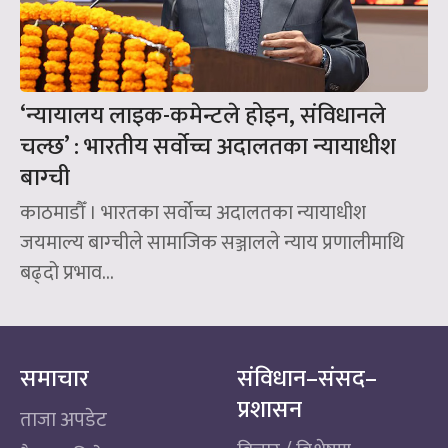
‘न्यायालय लाइक-कमेन्टले होइन, संविधानले
चल्छ’ : भारतीय सर्वोच्च अदालतका न्यायाधीश
बाग्ची
काठमाडौँ । भारतका सर्वोच्च अदालतका न्यायाधीश
जयमाल्य बाग्चीले सामाजिक सञ्जालले न्याय प्रणालीमाथि
बढ्दो प्रभाव...
समाचार
संविधान–संसद–
प्रशासन
ताजा अपडेट