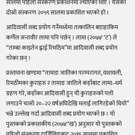
सालमा पहिलो संस्करण प्रकाशनमा ल्याएका थिए । यसका
दोस्रो संस्करण २०५९ सालमा प्रकाशित भएको हो ।
आदिवासी शब्द प्रयोग गर्नेमध्येमा तत्कालिन बडाहाकिम
कर्णेल सन्तवीर लामा पनि पर्छन् । लामा (२०७४ः ‘ट’) ले
“ताम्बा काइतेन ह्वाई रिमठिम”मा आदिवासी शब्द प्रयोग
गरेका छन् ।
प्रस्तावना खण्डमा “तामाङ जातिका परम्परागत, वंशावली,
रिमठीमका कुराहरु र तामाङ जातिले कहाँबाट लामा–धर्म
ग्रहण गरे, कहाँका आदिवासी हुन् यी कुराहरुको पत्तो
लगाउने चासो २०–२२ वर्षअघिदेखि मलाई लागिरहेको थियो”
भन्ने उल्लेख गर्दा आदिवासी शब्द प्रयोग भएको छ । यो
पुस्तकको प्रकाशकीय (२०७४ः‘ख’) अनुसार यो पुस्तकको
पहिलो संस्करण दार्जिलिङबाट २०१६ सालमा प्रकाशित