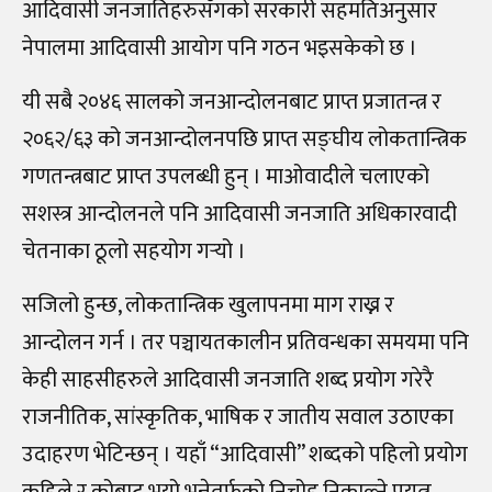
आदिवासी जनजातिहरुसँगको सरकारी सहमतिअनुसार
नेपालमा आदिवासी आयोग पनि गठन भइसकेको छ ।
यी सबै २०४६ सालको जनआन्दोलनबाट प्राप्त प्रजातन्त्र र
२०६२/६३ को जनआन्दोलनपछि प्राप्त सङ्घीय लोकतान्त्रिक
गणतन्त्रबाट प्राप्त उपलब्धी हुन् । माओवादीले चलाएको
सशस्त्र आन्दोलनले पनि आदिवासी जनजाति अधिकारवादी
चेतनाका ठूलो सहयोग गर्‍यो ।
सजिलो हुन्छ, लोकतान्त्रिक खुलापनमा माग राख्न र
आन्दोलन गर्न । तर पञ्चायतकालीन प्रतिवन्धका समयमा पनि
केही साहसीहरुले आदिवासी जनजाति शब्द प्रयोग गरेरै
राजनीतिक, सांस्कृतिक, भाषिक र जातीय सवाल उठाएका
उदाहरण भेटिन्छन् । यहाँ “आदिवासी” शब्दको पहिलो प्रयोग
कहिले र कोबाट भयो भन्नेतर्फको निचोड निकाल्ने प्रयत्न