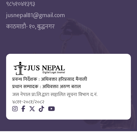
९८५१०४१३९३
jusnepal81@gmail.com
काठमाडाै‌- १०, बुद्धनगर
प्रवन्ध निर्देशक : अधिवक्ता हरिप्रसाद मैनाली
प्रधान सम्पादक : अधिवक्ता अरुण बराल
जस नेपाल प्रा.लि.द्वारा सञ्चालित सूचना विभाग द.नं.
४८११-२०८१/२०८२