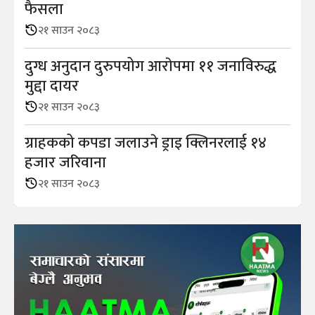
फैसला
२१ साउन २०८३
दुग्ध अनुदान दुरुपयोग आराेपमा ११ जनाविरुद्ध
मुद्दा दायर
२१ साउन २०८३
ग्राहकको कपडा जलाउने ड्राइ क्लिनरलाई १४
हजार जरिवाना
२१ साउन २०८३