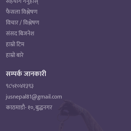
सहयोग गर्नुहोस्
फैसला विश्लेषण
विचार / विश्लेषण
संसद बिजनेश
हाम्रो टिम
हाम्रो बारे
सम्पर्क जानकारी
९८५१०४१३९३
jusnepal81@gmail.com
काठमाडाै‌- १०, बुद्धनगर