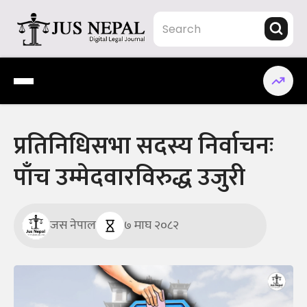
Skip
to
content
Jus Nepal | www.jusnepal.com
Digital Legal Journal
प्रतिनिधिसभा सदस्य निर्वाचनः
पाँच उम्मेदवारविरुद्ध उजुरी
जस नेपाल
७ माघ २०८२