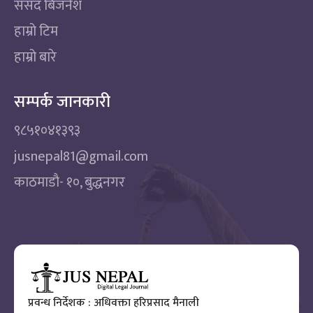
संसद बिजनेश
हाम्रो टिम
हाम्रो बारे
सम्पर्क जानकारी
९८५१०४१३९३
jusnepal81@gmail.com
काठमाडाै‌- १०, बुद्धनगर
प्रवन्ध निर्देशक : अधिवक्ता हरिप्रसाद मैनाली