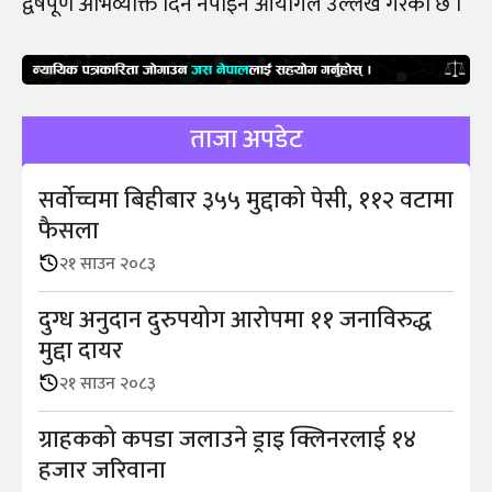
द्वेषपूर्ण अभिव्यक्ति दिन नपाइने आयोगले उल्लेख गरेको छ ।
ताजा अपडेट
सर्वोच्चमा बिहीबार ३५५ मुद्दाको पेसी, ११२ वटामा
फैसला
२१ साउन २०८३
दुग्ध अनुदान दुरुपयोग आराेपमा ११ जनाविरुद्ध
मुद्दा दायर
२१ साउन २०८३
ग्राहकको कपडा जलाउने ड्राइ क्लिनरलाई १४
हजार जरिवाना