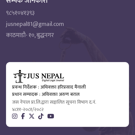
सम्पर्क जानकारी
९८५१०४१३९३
jusnepal81@gmail.com
काठमाडाै‌- १०, बुद्धनगर
प्रवन्ध निर्देशक : अधिवक्ता हरिप्रसाद मैनाली
प्रधान सम्पादक : अधिवक्ता अरुण बराल
जस नेपाल प्रा.लि.द्वारा सञ्चालित सूचना विभाग द.नं.
४८११-२०८१/२०८२