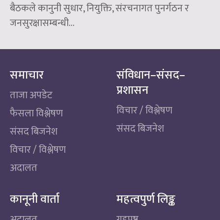
बैठकले कानुनी सुधार, नियुक्ति, संरचनागत पुनर्गठन र
जनसुरक्षासम्बन्धी...
समाचार
संविधान–संसद–
प्रशासन
ताजा अपडेट
विचार / विश्लेषण
फैसला विश्लेषण
संसद बिजनेश
संसद बिजनेश
विचार / विश्लेषण
अदालत
कानूनी वार्ता
महत्वपुर्ण लिङ्क
अदालत
गृहपृष्ठ