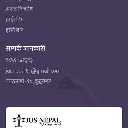
संसद बिजनेश
हाम्रो टिम
हाम्रो बारे
सम्पर्क जानकारी
९८५१०४१३९३
jusnepal81@gmail.com
काठमाडाै‌- १०, बुद्धनगर