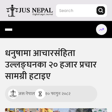
Skip
to
content
Jus Nepal | www.jusnepal.com
Digital Legal Journal
धनुषामा आचारसंहिता
उल्लङ्घनका २० हजार प्रचार
सामग्री हटाइए
जस नेपाल
१० फागुन २०८२