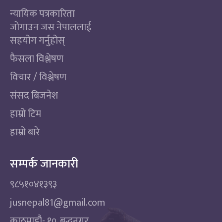
न्यायिक पत्रकारिता
जोगाउन जस नेपाललाई
सहयोग गर्नुहोस्
फैसला विश्लेषण
विचार / विश्लेषण
संसद बिजनेश
हाम्रो टिम
हाम्रो बारे
सम्पर्क जानकारी
९८५१०४१३९३
jusnepal81@gmail.com
काठमाडाै‌- १०, बुद्धनगर