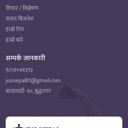
विचार / विश्लेषण
संसद बिजनेश
हाम्रो टिम
हाम्रो बारे
सम्पर्क जानकारी
९८५१०४१३९३
jusnepal81@gmail.com
काठमाडाै‌- १०, बुद्धनगर