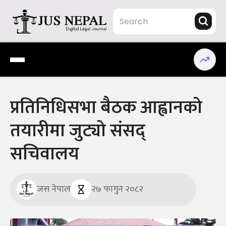
Skip
to
content
Jus Nepal | www.jusnepal.com
Digital Legal Journal
प्रतिनिधिसभा बैठक आह्वानको
तयारीमा जुट्यो संसद्
सचिवालय
जस नेपाल
२७ फागुन २०८२