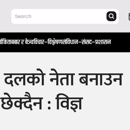
ता
किताब
बार र बेञ्च
विचार–विश्लेषण
संविधान–संसद–प्रशासन
ीय दलको नेता बनाउन
ेक्दैन : विज्ञ