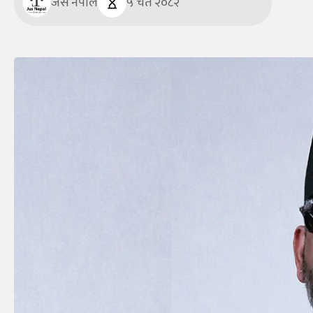
जस नेपाल
५ चैत २०८२