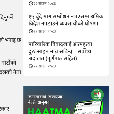
२२ साउन २०८३
१५ बुँदे माग सम्बोधन नभएसम्म श्रमिक
नुपर्ने
विदेश नपठाउने व्यवसायीको घोषणा
२२ साउन २०८३
नको भनाइ छ
पारिवारिक विवादलाई आत्महत्या
दुरुत्साहन मान्न सकिन्न् – सर्वोच्च
अदालत (पूर्णपाठ सहित)
पार्टीको
२२ साउन २०८३
य दलको नेता
सरकार