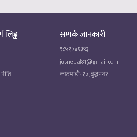
्ण लिङ्क
सम्पर्क जानकारी
९८५१०४१३९३
jusnepal81@gmail.com
 नीति
काठमाडाै‌- १०, बुद्धनगर