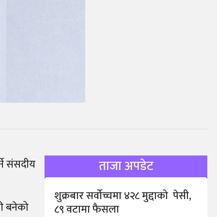
्ने संसदीय
ताजा अपडेट
शुक्रबार सर्वोच्चमा ४२८ मुद्दाको पेसी,
री बनेको
८९ वटामा फैसला