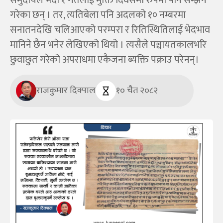
समुदायले भदौ १ गतेलाई मुक्ति दिवसमा रुपमा पनि सम्झने
गरेका छन् । तर, त्यतिबेला पनि अदलको १० नम्बरमा
सनातनदेखि चलिआएको परम्परा र रितिस्थितिलाई भेदभाव
मानिने छैन भनेर लेखिएको थियो । त्यसैले पञ्चायतकालभरि
छुवाछुत गरेको अपराधमा एकैजना ब्यक्ति पक्राउ परेनन्।
राजकुमार दिक्पाल
१० चैत २०८२