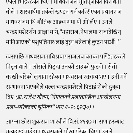
एक्लै भिडिरहेका थिए । माधवराजले मूर्तिपूजाको विरोधमा
बोले । शास्त्रार्थमा तर्कले खण्डन गर्न कस्सिएका प्रयागराज
माधवराजमाथि भौतिक आक्रमणमा पो ओर्लिए । उनले
चन्द्रशमशेरसँग आज्ञा मागे,“महाराज, नेपालमा राजादेखिन्
मानिआएको पशुपतिनाथलाई ढुङ्गा भन्नेलाई कुट्न पाऔँ ।”
त्यसपछि माधवराजमाथि प्रयागराजलयायतका पण्डितहरुले
पिट्न थाले । लौराले पिट्दा उनको टाउको फुट्यो । सेतो
बरखी बारेको लुगामा रहेका माधवराज रक्ताम्य भए । उनी मर्ने
सम्भावना भएकोले बल्ल चन्द्रशमशेरले पिटाई रोक्ने हुकुम
दिए
(डा. राजेश गौतम, “नेपालको प्रजातान्त्रिक आन्दोलनमा
प्रजा–परिषदको भूमिका” भाग १–२०६२ः३०) ।
आफ्ना छोरा शुक्रराज शास्त्रीले वि.सं. १९९७ मा राणाहरुबाट
मृत्यूदण्ड पाउँदा माधवराजले गौरव गरेका थिए । उनले