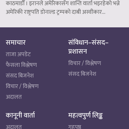
काठमाडौँ । इरानले अमेरिकासँग शान्ति वार्ता भइरहेको भन्ने
अमेरिकी राष्ट्रपति डोनाल्ड ट्रम्पको दाबी अस्वीकार...
समाचार
संविधान–संसद–
प्रशासन
ताजा अपडेट
विचार / विश्लेषण
फैसला विश्लेषण
संसद बिजनेश
संसद बिजनेश
विचार / विश्लेषण
अदालत
कानूनी वार्ता
महत्वपुर्ण लिङ्क
अदालत
गृहपृष्ठ