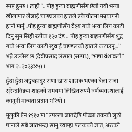
स्पष्ट हुन्छ । त्यहाँ “…पोइ हुन्या ब्राह्मणीसँग छेत्री गयो भन्या
खोलापार लैजाई चाण्डालका हातले एकैचोटमा मन्र्यागरी
हानी मार्नू…पोइ हुन्या ब्राह्मणीसँग वैश्य गयो भन्या लिंग काटी
दिनु सुन सिंही रुपैया १२० दंड … पोइ हुन्या ब्राहृमणीसँग शुद्र
गयो भन्या लिंग काटी खुवाई चाण्डलको हातले कटाउनू…”
भन्ने उल्लेख छ (देवीप्रसाद लंसाल (सम्पा.), “भाषा वंशावली”
भाग २–२०२३ः४५) ।
हुँदा हुँदा जङ्गबहादुर राणा खास शासक भएका बेला राजा
सुरेन्द्रविक्रम शाहको समयमा लिखितरुपमै वर्णब्यवस्थालाई
कानुनी मान्यता प्रदान गरियो ।
मूलुकी ऐन १९१० मा “उपल्ला जातदेषि पोढ्या तकको जुठो
षानाले सबै जातभन्दा सानु च्याम्हा षलकको जात, अरुको