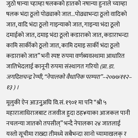
जुठो षान्या च्हाम्हा षलकको हातको नषान्या हुनाले च्याम्हा
षलक भंदा ठूलो पोढ्याको जात…पोढ्याभन्दा ठूलो वादिको
जात, वादि भंदा ठूलो गाइन्याको जात, गाइन्या भंदा ठूलो
दमाईको जात, दमाइ भंदा ठूलो कडाराको जात, कडाराभन्दा
कामि सार्कीको ठूलो जात, कामि दमाइ सार्की भंदा ठूलो
कडाराको जात” भनी स्पष्ट रुपमा वर्णब्यवस्थामा आधारित
जातिभेदलाई कानूनी रुपमा संस्थागत गरियो
(प्रा. डा.
जगदिशचन्द्र रेग्मी, “नेपालको वैधानिक परम्परा”–२०७७ः११२–
१३ ) ।
मूलुकी ऐन आउनुुअघि वि.सं. १९०१ मा पनि “श्री ५
महाराजाधिराजबाट तजवीज हुदा ठह¥याका आजकल पानी
नचलन्या जातको तपसील्” भन्दै नेपालका २४ जातलाई
यस्तो सूचीमा राख्दा तीमध्ये सबैभन्दा सानो च्यामाखलक् र