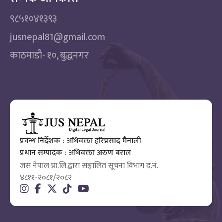
९८५१०४१३९३
jusnepal81@gmail.com
काठमाडाै‌- १०, बुद्धनगर
प्रवन्ध निर्देशक : अधिवक्ता हरिप्रसाद मैनाली
प्रधान सम्पादक : अधिवक्ता अरुण बराल
जस नेपाल प्रा.लि.द्वारा सञ्चालित सूचना विभाग द.नं.
४८११-२०८१/२०८२