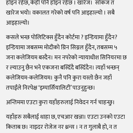
होइन रहेछ, केही पनि होइन रहेछ । खारेज। सोकज त
खारेज भयो। वकालत गरेको वर्ष पनि आइहाल्यो । सबै
आइहाल्यो।
कसले भन्छ पोलिटिक्स हुँदैन कोर्टमा ? इन्डियामा हुँदैन?
इन्डियामा जबसम्म मोदीको ग्रिन सिग्नल हुँदैन, तबसम्म ५
जना कलेजियम बस्दैन। मन नपरेको न्यायाधीश सिनियरमा छ
र ल्याउनु छैन भने एकजना बस्दिँदै बस्दिँदैन। त्यहाँ भन्छन्
कलेजियम-कलेजियम। कुनै पनि कुरा यस्तो छैन जहाँ
तपाईंले निरपेक्ष ‘इम्पार्सियालिटी’ पाउनुहुन्छ।
अन्तिममा एउटा कुरा यहाँहरुलाई निवेदन गर्न चाहन्छु।
यहाँहरु सबैलाई थाहा छ, एचआर खन्ना। एउटा उनको एउटा
किताब छ। नाइदर रोजेज नर थ्रन्स । न त गुलाबै हो, न त