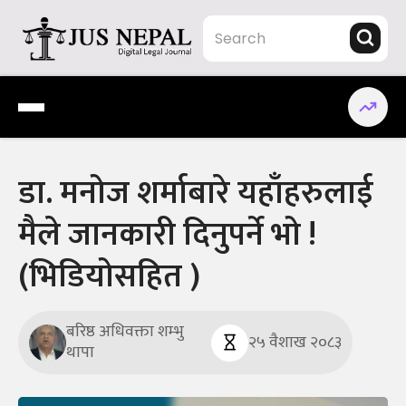
Skip
to
content
Jus Nepal | www.jusnepal.com
Digital Legal Journal
डा. मनोज शर्माबारे यहाँहरुलाई
मैले जानकारी दिनुपर्ने भो !
(भिडियोसहित )
बरिष्ठ अधिवक्ता शम्भु
२५ वैशाख २०८३
थापा