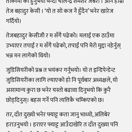
तोक्नेमा को हुनुभयो भन्दा चोलेन्द्र शमशेर जबरा । अनि हाम्रो
तेज बहादुर केसी । ‘यो त सो कज नै हुँदैन’ भनेर खारेज
गर्दियो।
तेजबहादुर केसीजी र म सँगै पढेको। मलाई एक ठाउँमा
उभ्याएर तपाईं र म सँगै पढेको, तपाईं पनि मेरो मुद्दा नहेर्नुस्
भन्न मन लागेको थियो।
जुडिसियरीको प्रश्न त भयंकर गर्नुभयो। यो त इन्डिपेन्डेन्ट
जुडिसियरीका लागि ल्याएको हो नि पूर्वबार अध्यक्षले, यो
असामान्य कुरा छ भनेर यस्तो बढावा दिनुभयो कि कुरै
छोड्दिनुस्। बहस गर्ने पनि त्यत्तिकै चम्किएको छ।
तर, दाँत दुख्यो भनेर फ्याट्ट कता जानु भाथ्यो, अलिबेर
हराउनुभयो । हराएर फ्याट्ट आउँदाखेरि त दाँत दुख्या पनि