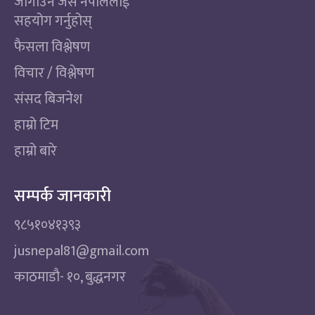
जोगाउन जस नेपाललाई
सहयोग गर्नुहोस्
फैसला विश्लेषण
विचार / विश्लेषण
संसद बिजनेश
हाम्रो टिम
हाम्रो बारे
सम्पर्क जानकारी
९८५१०४१३९३
jusnepal81@gmail.com
काठमाडाै‌- १०, बुद्धनगर