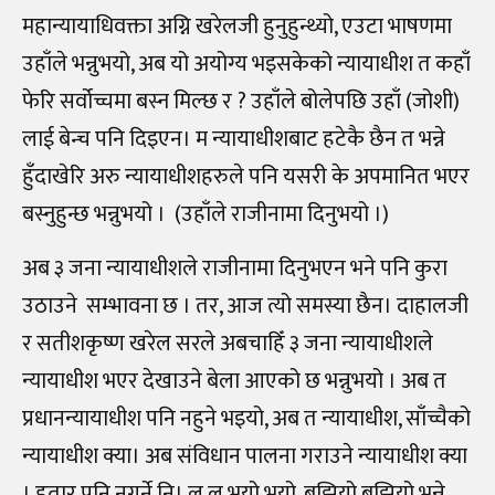
महान्यायाधिवक्ता अग्नि खरेलजी हुनुहुन्थ्यो, एउटा भाषणमा
उहाँले भन्नुभयो, अब यो अयोग्य भइसकेको न्यायाधीश त कहाँ
फेरि सर्वोच्चमा बस्न मिल्छ र ? उहाँले बोलेपछि उहाँ (जोशी)
लाई बेन्च पनि दिइएन। म न्यायाधीशबाट हटेकै छैन त भन्ने
हुँदाखेरि अरु न्यायाधीशहरुले पनि यसरी के अपमानित भएर
बस्नुहुन्छ भन्नुभयो । (उहाँले राजीनामा दिनुभयो ।)
अब ३ जना न्यायाधीशले राजीनामा दिनुभएन भने पनि कुरा
उठाउने सम्भावना छ । तर, आज त्यो समस्या छैन। दाहालजी
र सतीशकृष्ण खरेल सरले अबचाहिँ ३ जना न्यायाधीशले
न्यायाधीश भएर देखाउने बेला आएको छ भन्नुभयो । अब त
प्रधानन्यायाधीश पनि नहुने भइयो, अब त न्यायाधीश, साँच्चैको
न्यायाधीश क्या। अब संविधान पालना गराउने न्यायाधीश क्या
। हतार पनि नगर्ने नि। ल ल भयो भयो, बुझियो बुझियो भन्ने