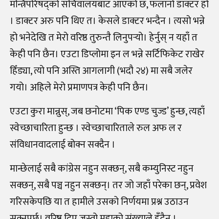
मन्त्रिपरिषद्को सचिवालयबाट आएको छ, फलानो डाक्टर हो
। डाक्टर अरु पनि थिए त। केसले डाक्टर भन्दैन । त्यसो भन्ने
हो भनेदेखि त मेरो वरिष्ठ तुरुन्तै लिनुपर्‍यो। हेर्नुस् न यहाँ त
केही पनि छैन। एउटा डिप्लोमा इन ल भन्ने सर्टिफिकेट राखेर
हिँड्या, त्यो पनि अस्ति आगलागी (भदौ २४) मा सबै जलेर
गयो। अहिले मेरो प्रमाणपत्र केही पनि छैन।
एउटा कुरा मान्नुस्, जब छनोटमा ‘पिक एण्ड चुज्ड’ हुन्छ, त्यहाँ
स्वेच्छाचारिता हुन्छ । स्वेच्छाचारिताले रुल अफ ल र
संविधानवादलाई बोक्न सक्दैन ।
मान्छेलाई सबै कांग्रेस नहुन सक्छन्, सबै कम्युनिस्ट नहुन
सक्छन्, सबै पञ्च नहुन सक्छन्। तर जो जहाँ परेका छन्, प्रवेश
गरिसकेपछि या त हामीले उसको निर्णयमा प्रश्न उठाउन
सक्नुपर्छ। वरिष्ठ दिए जस्तो मुद्दाको संख्याले हुँदैन ।