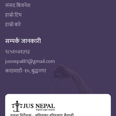
संसद बिजनेश
हाम्रो टिम
हाम्रो बारे
सम्पर्क जानकारी
९८५१०४१३९३
jusnepal81@gmail.com
काठमाडाै‌- १०, बुद्धनगर
प्रवन्ध निर्देशक : अधिवक्ता हरिप्रसाद मैनाली