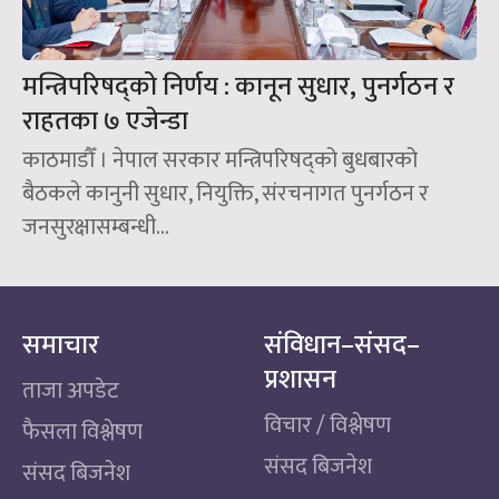
मन्त्रिपरिषद्को निर्णय : कानून सुधार, पुनर्गठन र
राहतका ७ एजेन्डा
काठमाडौँ । नेपाल सरकार मन्त्रिपरिषद्को बुधबारको
बैठकले कानुनी सुधार, नियुक्ति, संरचनागत पुनर्गठन र
जनसुरक्षासम्बन्धी...
समाचार
संविधान–संसद–
प्रशासन
ताजा अपडेट
विचार / विश्लेषण
फैसला विश्लेषण
संसद बिजनेश
संसद बिजनेश