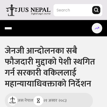
Skip
to
content
Jus Nepal | www.jusnepal.com
Digital Legal Journal
जेनजी आन्दोलनका सबै
फौजदारी मुद्दाको पेशी स्थगित
गर्न सरकारी वकिललाई
महान्यायाधिवक्ताको निर्देशन
जस नेपाल
२१ असार २०८३