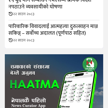
१५ बुँदे माग सम्बोधन नभएसम्म श्रमिक विदेश
नपठाउने व्यवसायीको घोषणा
२२ साउन २०८३
पारिवारिक विवादलाई आत्महत्या दुरुत्साहन मान्न
सकिन्न् – सर्वोच्च अदालत (पूर्णपाठ सहित)
२२ साउन २०८३