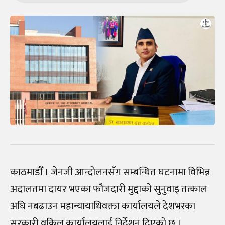
काठमाडौँ । जेनजी आन्दोलनसँग सम्बन्धित घटनामा विभिन्न
अदालतमा दायर भएका फौजदारी मुद्दाको सुनुवाइ तत्काल
अघि नबढाउन महान्यायाधिवक्ता कार्यालयले देशभरका
सरकारी वकिल कार्यालयलाई निर्देशन दिएको छ ।