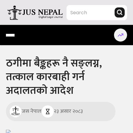
Skip
to
content
Jus Nepal | www.jusnepal.com
Digital Legal Journal
ठगीमा बैङ्कहरू नै सङ्लग्न,
तत्काल कारबाही गर्न
अदालतको आदेश
जस नेपाल
२३ असार २०८३