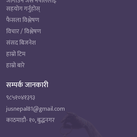
जोगाउन जस नेपाललाई
सहयोग गर्नुहोस्
फैसला विश्लेषण
विचार / विश्लेषण
संसद बिजनेश
हाम्रो टिम
हाम्रो बारे
सम्पर्क जानकारी
९८५१०४१३९३
jusnepal81@gmail.com
काठमाडाै‌- १०, बुद्धनगर