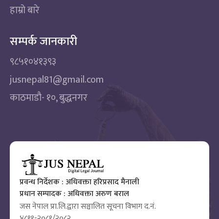
हाम्रो बारे
सम्पर्क जानकारी
९८५१०४१३९३
jusnepal81@gmail.com
काठमाडाै‌- १०, बुद्धनगर
प्रवन्ध निर्देशक : अधिवक्ता हरिप्रसाद मैनाली
प्रधान सम्पादक : अधिवक्ता अरुण बराल
जस नेपाल प्रा.लि.द्वारा सञ्चालित सूचना विभाग द.नं.
४८११-२०८१/२०८२