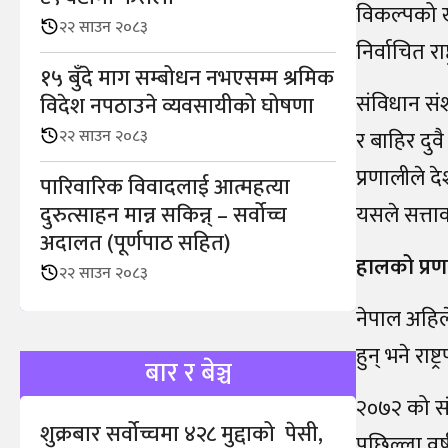
विकल्पको ख
२२ साउन २०८३
निर्वाचित रा
१५ बुँदे माग सम्बोधन नभएसम्म श्रमिक
संविधान संश
विदेश नपठाउने व्यवसायीको घोषणा
२२ साउन २०८३
र बाहिर दुवै
प्रणालीले 
पारिवारिक विवादलाई आत्महत्या
दुरुत्साहन मान्न सकिन्न् – सर्वोच्च
यसले सत्ताक
अदालत (पूर्णपाठ सहित)
हालको प्र
२२ साउन २०८३
नेपाल अहिले
हुन् भने रा
बार र बेञ्च
२०७२ को सं
शुक्रबार सर्वोच्चमा ४२८ मुद्दाको पेसी,
पछिल्ला वर