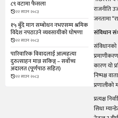
८९ वटामा फैसला
राजनीति उज
२२ साउन २०८३
जनतामा “रा
१५ बुँदे माग सम्बोधन नभएसम्म श्रमिक
विदेश नपठाउने व्यवसायीको घोषणा
संविधान सं
२२ साउन २०८३
संविधानको 
पारिवारिक विवादलाई आत्महत्या
प्रमाणीकरण
दुरुत्साहन मान्न सकिन्न् – सर्वोच्च
कारण यो प्र
अदालत (पूर्णपाठ सहित)
निष्पक्ष वात
२२ साउन २०८३
प्रणालीको
प्रत्यक्ष निर
सिधा म्यान्