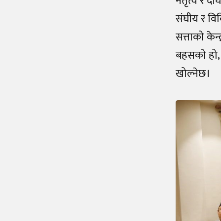
नेतृत्व र द
संघीय र विव
सत्ताको केन
बहसको हो, 
खोल्नेछ।