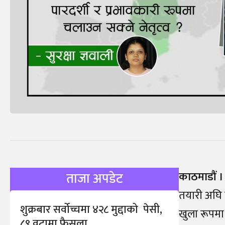
काठमाडौं ।
ताजा अपडेट
तयारी अघि 
शुक्रबार सर्वोच्चमा ४२८ मुद्दाको पेसी,
खुला रूपमा व
८९ वटामा फैसला