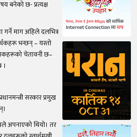
 बनेको छ- प्रत्यक्ष
 गर्ने माग अहिले दलभित्र
मर्थकहरू भन्छन् – यस्तो
आलोचकहरूको चेतावनी छ–
छ ।
धानमन्त्री सरकार प्रमुख
न्।
श्यले अपनाएको थियो। तर
 दलहरूको स्वार्थमुखी