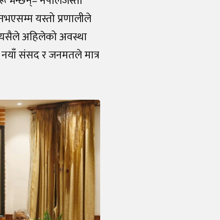
रू भन्छन्– नेपालजस्तो
 नभएसम्म यस्तो प्रणालीले
त्यसैले अहिलेको अवस्था
नयाँ संसद र जनमतले मात्र