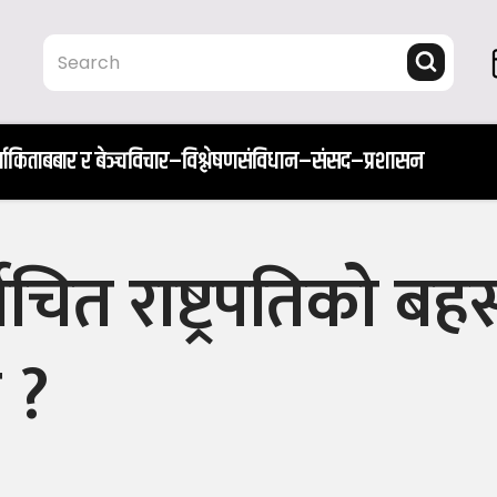
ता
किताब
बार र बेञ्च
विचार–विश्लेषण
संविधान–संसद–प्रशासन
्वाचित राष्ट्रपतिको बह
ि ?