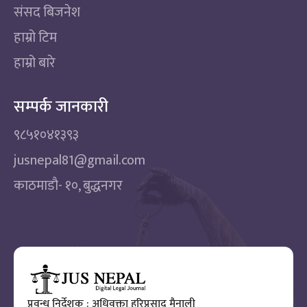
संसद बिजनेश
हाम्रो टिम
हाम्रो बारे
सम्पर्क जानकारी
९८५१०४१३९३
jusnepal81@gmail.com
काठमाडाै‌- १०, बुद्धनगर
प्रवन्ध निर्देशक : अधिवक्ता हरिप्रसाद मैनाली