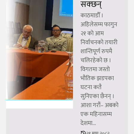
सक्छन्
काठमाडौँ ।
अहिलेसम्म फागुन
२१ को आम
निर्वाचनको तयारी
शान्तिपूर्ण रुपमै
चलिरहेको छ ।
विगतमा जस्तो
भौतिक झडपका
घटना कतै
सुनिएका छैनन् ।
आशा गरौं– अबको
एक महिनासम्म
देशमा...
२१ माघ २०८२