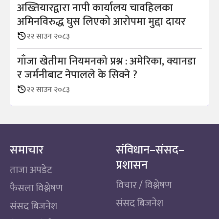
अख्तियारद्वारा नापी कार्यालय चावहिलका
अमिनविरुद्ध घुस लिएको आरोपमा मुद्दा दायर
२२ साउन २०८३
गाँजा खेतीमा नियमनको प्रश्न : अमेरिका, क्यानडा
र जर्मनीबाट नेपालले के सिक्ने ?
२२ साउन २०८३
समाचार
संविधान–संसद–
प्रशासन
ताजा अपडेट
विचार / विश्लेषण
फैसला विश्लेषण
संसद बिजनेश
संसद बिजनेश