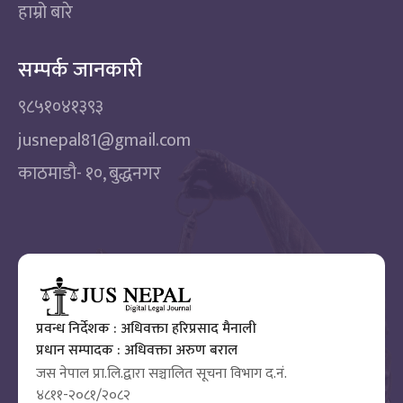
हाम्रो बारे
सम्पर्क जानकारी
९८५१०४१३९३
jusnepal81@gmail.com
काठमाडाै‌- १०, बुद्धनगर
प्रवन्ध निर्देशक : अधिवक्ता हरिप्रसाद मैनाली
प्रधान सम्पादक : अधिवक्ता अरुण बराल
जस नेपाल प्रा.लि.द्वारा सञ्चालित सूचना विभाग द.नं.
४८११-२०८१/२०८२