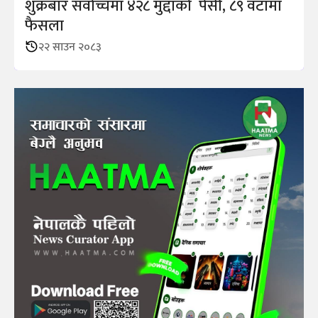
शुक्रबार सर्वोच्चमा ४२८ मुद्दाको पेसी, ८९ वटामा
फैसला
२२ साउन २०८३