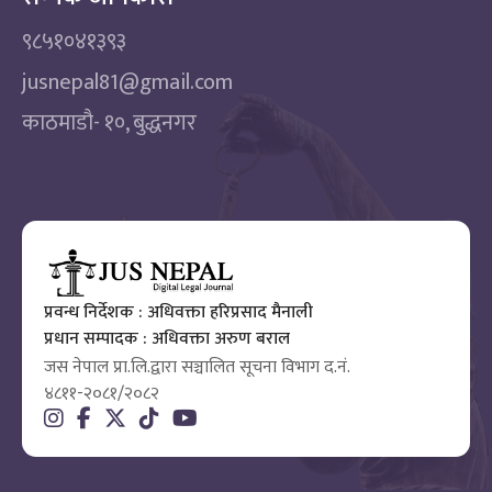
९८५१०४१३९३
jusnepal81@gmail.com
काठमाडाै‌- १०, बुद्धनगर
प्रवन्ध निर्देशक : अधिवक्ता हरिप्रसाद मैनाली
प्रधान सम्पादक : अधिवक्ता अरुण बराल
जस नेपाल प्रा.लि.द्वारा सञ्चालित सूचना विभाग द.नं.
४८११-२०८१/२०८२