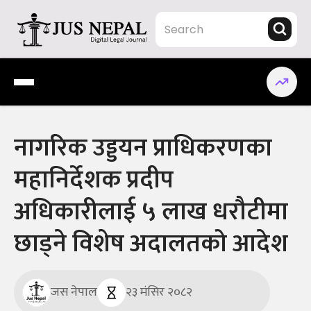
Skip
to
content
Jus Nepal | www.jusnepal.com
Digital Legal Journal
नागरिक उड्डयन प्राधिकरणका
महानिर्देशक प्रदीप
अधिकारीलाई ५ लाख धरौटीमा
छाड्ने विशेष अदालतको आदेश
जस नेपाल
२३ मंसिर २०८२