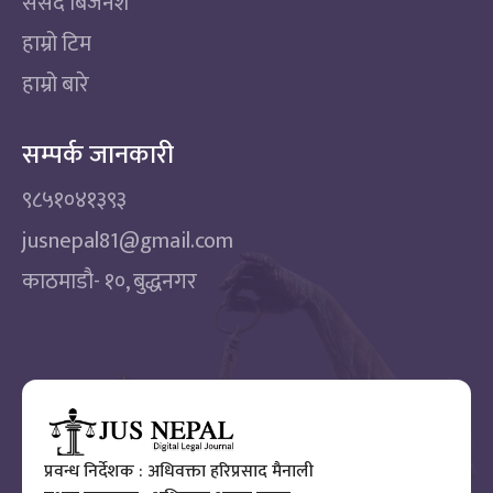
संसद बिजनेश
हाम्रो टिम
हाम्रो बारे
सम्पर्क जानकारी
९८५१०४१३९३
jusnepal81@gmail.com
काठमाडाै‌- १०, बुद्धनगर
प्रवन्ध निर्देशक : अधिवक्ता हरिप्रसाद मैनाली