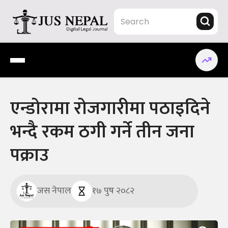
Skip
to
content
Jus Nepal | www.jusnepal.com
Digital Legal Journal
एन्डोरामा रोजगारीमा पठाइदिने
भन्दै रकम ठगी गर्ने तीन जना
पक्राउ
जस नेपाल
१७ पुष २०८२