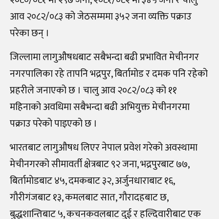
२०८०/०८१ मा २९७ जना, २०८१/०८२ मा ३४५ जना र चालु
आव २०८२/०८३ को जेठसम्ममा ३५२ जना व्यक्ति पक्राउ
परेका छन् ।
जिल्लामा लागुऔषधबाट सबैभन्दा बढी प्रभावित मेचीनगर
नगरपालिका रहे तापनि भद्रपुर, बिर्तामोड र दमक पनि रहेको
प्रहरीले जनाएको छ । चालु आव २०८२/०८३ को ११
महिनाको अवधिमा सबैभन्दा बढी अभियुक्त मेचीनगरमा
पक्राउ परेको पाइएको छ ।
भारतबाट लागुऔषध लिएर नेपाल प्रवेश गरेको अवस्थामा
मेचीनगरको सीमावर्ती क्षेत्रबाट ९२ जना, भद्रपुरबाट ७७,
बिर्तामोडबाट ४५, दमकबाट ३२, अर्जुनधाराबाट १६,
गौरीगंजबाट १३, कमलबाट सात, गौरादहबाट छ,
बुद्धशान्तिबाट ५, कचनकवलबाट दुई र हल्दिवारीबाट एक