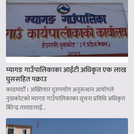
म्यागङ गाउँपालिकाका आईटी अधिकृत एक लाख
घुससहित पक्राउ
काठमाडौँ । अख्तियार दुरुपयोग अनुसन्धान आयोगले
नुवाकोटको म्यागङ गाउँपालिकाका सूचना प्रविधि अधिकृत
बिरेन्द्र तामाङलाई...