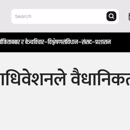
ता
किताब
बार र बेञ्च
विचार–विश्लेषण
संविधान–संसद–प्रशासन
हाधिवेशनले वैधानिक