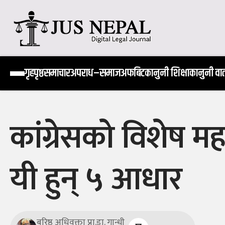
Skip
to
content
Jus Nepal | www.jusnepal.com
Digital Legal Journal
गृहपृष्ठ
समाचार
अपराध–समाज
अफबिट
कानुनी शिक्षा
कानुनी वार्
कांग्रेसको विशेष म
यी हुन् ५ आधार
बरिष्ठ अधिवक्ता प्रा.डा. गान्धी