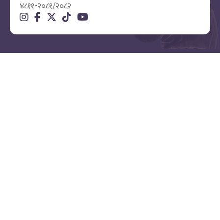
४८११-२०८१/२०८२