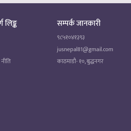
्ण लिङ्क
सम्पर्क जानकारी
९८५१०४१३९३
jusnepal81@gmail.com
 नीति
काठमाडाै‌- १०, बुद्धनगर