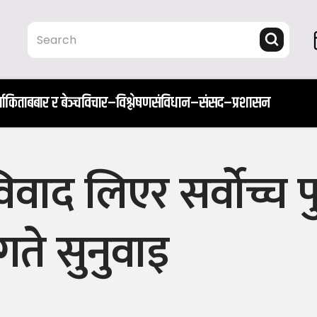
ता
किताब
बार र बेञ्च
विचार–विश्लेषण
संविधान–संसद–प्रशासन
 लिएर सर्वाेच्च पुग
गते सुनुवाइ