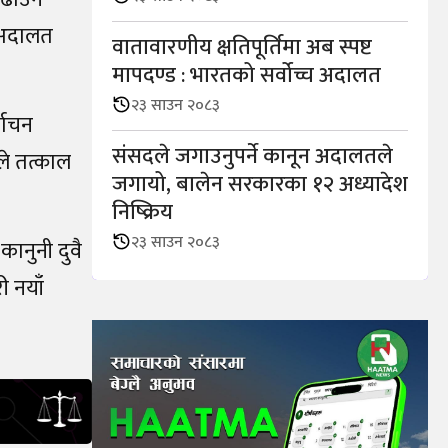
च अदालत
वातावारणीय क्षतिपूर्तिमा अब स्पष्ट
मापदण्ड : भारतको सर्वोच्च अदालत
२३ साउन २०८३
्वाचन
संसदले जगाउनुपर्ने कानून अदालतले
ले तत्काल
जगायो, बालेन सरकारका १२ अध्यादेश
निष्क्रिय
२३ साउन २०८३
ानुनी दुवै
ी नयाँ