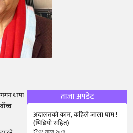
। गगन थापा
ताजा अपडेट
वोच्च
अदालतको काम, कहिले जाला घाम !
(भिडियाे सहित)
चढाउने
२३ साउन २०८३