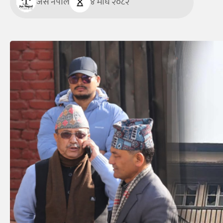
जस नेपाल
४ माघ २०८२