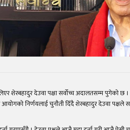
िएर शेरबहादुर देउवा पक्षा सर्वोच्च अदालतसम्म पुगेको छ 
योगको निर्णयलाई चुनौती दिँदै शेरबहादुर देउवा पक्षले सर्
ा गराएसँगै । देउवा पक्षले आजै मुद्दा दर्ता गरी आजै पेसी 