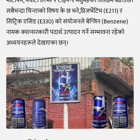
मोटोपन, फ्याटी लिभर र टाइप-२ मधुमेहको जोखिम बढाउँछ।
सबैभन्दा चिन्ताको विषय के छ भने,प्रिजर्भेटिभ (E211) र
सिट्रिक एसिड (E330) को संयोजनले बेन्जिन (Benzene)
नामक क्यान्सरकारी पदार्थ उत्पादन गर्ने सम्भावना रहेको
अध्ययनहरूले देखाएका छन्।