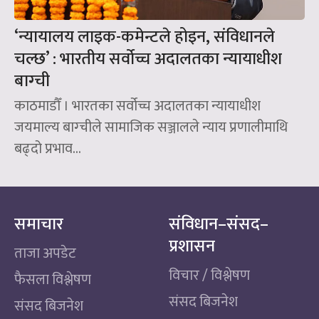
‘न्यायालय लाइक-कमेन्टले होइन, संविधानले
चल्छ’ : भारतीय सर्वोच्च अदालतका न्यायाधीश
बाग्ची
काठमाडौँ । भारतका सर्वोच्च अदालतका न्यायाधीश
जयमाल्य बाग्चीले सामाजिक सञ्जालले न्याय प्रणालीमाथि
बढ्दो प्रभाव...
समाचार
संविधान–संसद–
प्रशासन
ताजा अपडेट
विचार / विश्लेषण
फैसला विश्लेषण
संसद बिजनेश
संसद बिजनेश