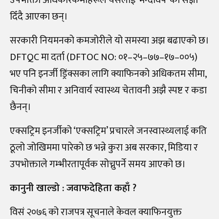
उपभोक्ता अधिकारकर्मीहरूले यसलाई ‘मन्दविष’ को संज्ञा
दिँदै आएका छन्।
सरकारी नियमनको कमजोरीले यो समस्या अझ बढाएको छ।
DFTQC मा दर्ता (DFTOC NO: ०१–२५–७७–१७–००५)
भए पनि इनर्जी ड्रिंक्सका लागि क्याफिनको अधिकतम सीमा,
चिनीको सीमा र अनिवार्य स्वास्थ्य चेतावनी अझै स्पष्ट र कडा
छैनन्।
एक्सट्रिम इनर्जीको ‘एक्सट्रिम’ प्रचारले जनस्वास्थ्यलाई कति
ठूलो जोखिममा पारेको छ भन्ने कुरा अब सरकार, मिडिया र
उपभोक्ताले गम्भीरतापूर्वक सोच्नुपर्ने समय आएको छ।
कानुनी खाल्डो : जवाफदेहिता कहाँ ?
विसं २०७६ को राजपत्र सूचनाले केवल क्याफिनयुक्त