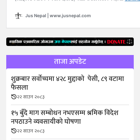
ताजा अपडेट
शुक्रबार सर्वोच्चमा ४२८ मुद्दाको पेसी, ८९ वटामा
फैसला
२२ साउन २०८३
१५ बुँदे माग सम्बोधन नभएसम्म श्रमिक विदेश
नपठाउने व्यवसायीको घोषणा
२२ साउन २०८३