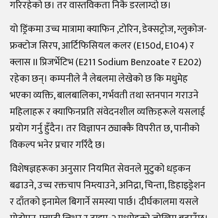
गरिरहेको छ। तर वास्तविकता निकै डरलाग्दो छ।
यो ड्रिंकमा उच्च मात्रामा क्याफिन ,टोरिन, डेक्सट्रोज, ग्लुकोज-
फ्रक्टोज सिरप, आर्टिफिसियल कलर (E150d, E104) र
क्लास II प्रिजर्भेटिभ (E211 Sodium Benzoate र E202)
रहेका छन्। कम्पनीले नै लेबलमा लेखेको छ कि मधुमेह
भएका व्यक्ति, बालबालिका, गर्भवती तथा स्तनपान गराउने
महिलाहरू र क्याफिनप्रति संवेदनशील व्यक्तिहरूले यसलाई
प्रयोग गर्नु हुँदैन। तर विज्ञापन ठ्याक्कै विपरीत छ, पानीको
विकल्प भनेर प्रचार गरिँदै छ।
विशेषज्ञहरूका अनुसार नियमित सेवनले मुटुको धड्कन
बढाउने, उच्च रक्तचाप निम्त्याउने, अनिद्रा, चिन्ता, डिहाइड्रेशन
र दाँतको इनामेल बिगार्ने समस्या पार्छ। दीर्घकालमा यसले