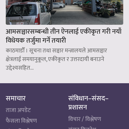
आमसञ्चारसम्बन्धी तीन ऐनलाई एकीकृत गरी नयाँ
विधेयक तर्जुमा गर्ने तयारी
काठमाडौँ । सूचना तथा सञ्चार मन्त्रालयले आमसञ्चार
क्षेत्रलाई समयानुकूल, एकीकृत र उत्तरदायी बनाउने
उद्देश्यसहित...
समाचार
संविधान–संसद–
प्रशासन
ताजा अपडेट
विचार / विश्लेषण
फैसला विश्लेषण