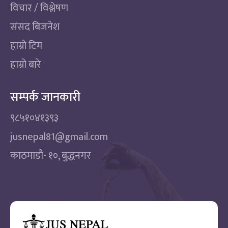
विचार / विश्लेषण
संसद बिजनेश
हाम्रो टिम
हाम्रो बारे
सम्पर्क जानकारी
९८५१०४१३९३
jusnepal81@gmail.com
काठमाडाै‌- १०, बुद्धनगर