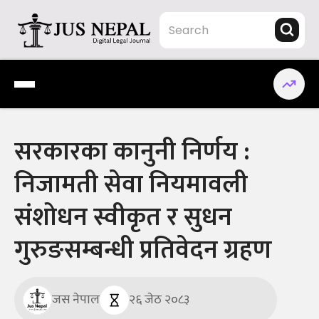
Skip
to
content
Jus Nepal | www.jusnepal.com
Digital Legal Journal
सरकारका कानुनी निर्णय :
निजामती सेवा नियमावली
संशोधन स्वीकृत र सुधन
गुरुङसम्बन्धी प्रतिवेदन ग्रहण
जस नेपाल
२६ जेठ २०८३