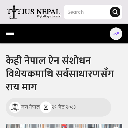
Skip
to
content
Jus Nepal | www.jusnepal.com
Digital Legal Journal
केही नेपाल ऐन संशोधन
विधेयकमाथि सर्वसाधारणसँग
राय माग
जस नेपाल
२९ जेठ २०८३