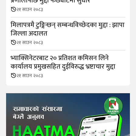
प्रणालीपछि मुद्दा फर्छ्यौटमा सुधार
२१ साउन २०८३
मिलापत्रमै टुङ्गिन्छन् सम्बन्धविच्छेदका मुद्दा : झापा
जिल्ला अदालत
२१ साउन २०८३
भ्याक्सिनेटरबाट २० प्रतिशत कमिसन लिने
कार्यालय प्रमुखसहित दुईविरुद्ध भ्रष्टाचार मुद्दा
२१ साउन २०८३