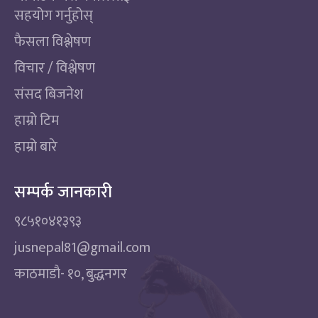
सहयोग गर्नुहोस्
फैसला विश्लेषण
विचार / विश्लेषण
संसद बिजनेश
हाम्रो टिम
हाम्रो बारे
सम्पर्क जानकारी
९८५१०४१३९३
jusnepal81@gmail.com
काठमाडाै‌- १०, बुद्धनगर