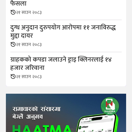
फैसला
२१ साउन २०८३
दुग्ध अनुदान दुरुपयोग आराेपमा ११ जनाविरुद्ध
मुद्दा दायर
२१ साउन २०८३
ग्राहकको कपडा जलाउने ड्राइ क्लिनरलाई १४
हजार जरिवाना
२१ साउन २०८३