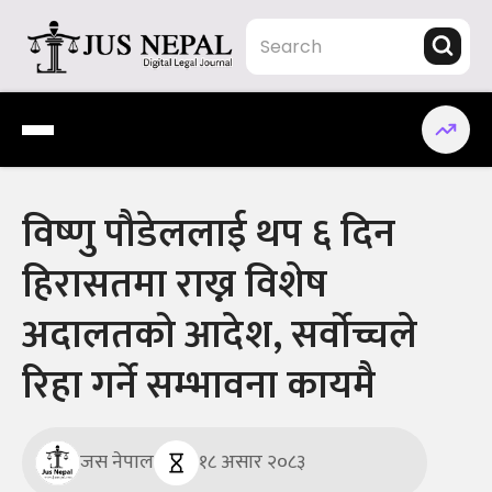
Skip
to
content
Jus Nepal | www.jusnepal.com
Digital Legal Journal
विष्णु पौडेललाई थप ६ दिन
हिरासतमा राख्न विशेष
अदालतको आदेश, सर्वोच्चले
रिहा गर्ने सम्भावना कायमै
जस नेपाल
१८ असार २०८३