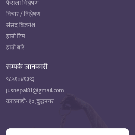
फैसला विश्लेषण
विचार / विश्लेषण
संसद बिजनेश
हाम्रो टिम
हाम्रो बारे
सम्पर्क जानकारी
९८५१०४१३९३
jusnepal81@gmail.com
काठमाडाै‌- १०, बुद्धनगर