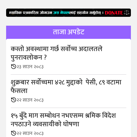
ताजा अपडेट
कस्तो अवस्थामा गर्छ सर्वोच्च अदालतले
पुनरावलोकन ?
२३ साउन २०८३
शुक्रबार सर्वोच्चमा ४२८ मुद्दाको पेसी, ८९ वटामा
फैसला
२२ साउन २०८३
१५ बुँदे माग सम्बोधन नभएसम्म श्रमिक विदेश
नपठाउने व्यवसायीको घोषणा
२२ साउन २०८३