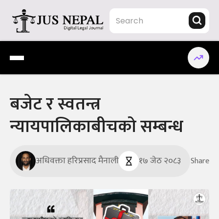
Skip
to
content
Jus Nepal | www.jusnepal.com
Digital Legal Journal
बजेट र स्वतन्त्र
न्यायपालिकाबीचको सम्बन्ध
अधिवक्ता हरिप्रसाद मैनाली
१७ जेठ २०८३
Share