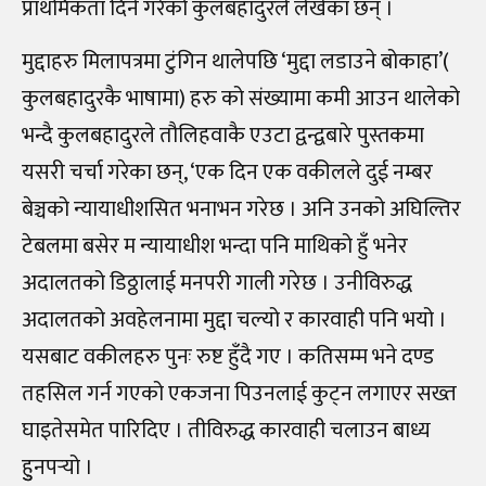
प्राथमिकता दिने गरेको कुलबहादुरले लेखेका छन् ।
मुद्दाहरु मिलापत्रमा टुंगिन थालेपछि ‘मुद्दा लडाउने बोकाहा’(
कुलबहादुरकै भाषामा) हरु को संख्यामा कमी आउन थालेको
भन्दै कुलबहादुरले तौलिहवाकै एउटा द्वन्द्वबारे पुस्तकमा
यसरी चर्चा गरेका छन्, ‘एक दिन एक वकीलले दुई नम्बर
बेञ्चको न्यायाधीशसित भनाभन गरेछ । अनि उनको अघिल्तिर
टेबलमा बसेर म न्यायाधीश भन्दा पनि माथिको हुँ भनेर
अदालतको डिठ्ठालाई मनपरी गाली गरेछ । उनीविरुद्ध
अदालतको अवहेलनामा मुद्दा चल्यो र कारवाही पनि भयो ।
यसबाट वकीलहरु पुनः रुष्ट हुँदै गए । कतिसम्म भने दण्ड
तहसिल गर्न गएको एकजना पिउनलाई कुट्न लगाएर सख्त
घाइतेसमेत पारिदिए । तीविरुद्ध कारवाही चलाउन बाध्य
हुुनपर्‍यो ।