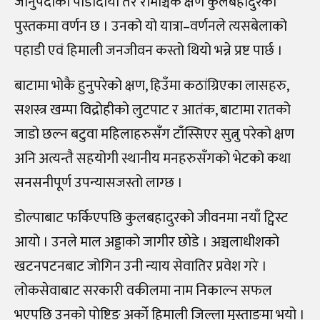
जानुपर्दाको पीडादायी तर रोमाञ्चक क्षण कुलबहादुरको
पुस्तकमा वर्णन छ । उनको यो यात्रा–वर्णनले त्यसबेलाको
पहाडी एवं हिमाली जनजीवन कस्तो थियो भन्ने प्रष्ट पार्छ ।
बाटामा भोकै हुनुपरेको क्षण, हिउँमा कठांग्रिएका लासहरु,
सशस्त्र खम्पा विद्रोहीको लुटपाट र आतंक, बाटामा रातको
जाडो छल्न बटुवा महिलाहरुसँग टाँस्सिएर सुत्नु परेको क्षण
अनि अत्यन्तै सहयोगी स्थानीय मनहरुसँगको भेटको कथा
सनसनीपूर्ण उपन्यासजस्तो लाग्छ ।
डोल्पाबाट फर्किएपछि कुलबहादुरको जीवनमा नयाँ ट्विस्ट
आयो । उनले माल अड्डाको जागीर छोडे । अञ्चलाधीशको
खटनपटनबाट जोगिन उनी न्याय सेवातिर प्रवेश गरे ।
लोकसेवाबाट सरकारी वकीलमा नाम निकाल्न सफल
भएपछि उनको पोष्टिङ अर्को हिमाली जिल्ला मुस्ताङमा भयो ।