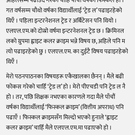
अहिलेसम्म पढाउँदै गरेको चाहिँ पाँचौं वर्षको फिस्कल हो ।
गत वर्षसम्म चौथो वर्षका विद्यार्थीलाई ‘ट्रेड ल’ पढाइरहेको
थिएँ । पहिला इन्टरनेशनल ट्रेड र अर्बिटेसन पनि थियो ।
एलएल.एम.को दोस्रो वर्षमा इन्टरनेशनल ट्रेड छ । क्रिमिनल
लको ग्रुपमा ह्वाइट कलर क्राइम भन्ने विषय छ, अहिले पनि म
त्यो पढाइरहेको छु । एलएल.एम. का दुईटै विषय पढाइरहेको
थिएँ ।
मेरो पठनपाठनका विषयहरू एकैखालका छैनन् । मैले बढी
फोकस गरेको चाहिँ ‘ट्रेड ल’ हो । मेरो पीएचडी पनि ट्रेड ल नै
हो । तर, पछि शिक्षक नभएका कारणले गदा मैले पाँचौं
वर्षका विद्यार्थीलाई ‘फिस्कल क्राइम’
(
वित्तीय अपराध) पनि
पढाएँ । फिस्कल क्राइमसँग मिल्दो भएको हुनाले ‘ह्वाइट
कलर क्राइम’ चाहिँ मैले एलएल.एम.मा पढाएको हो ।