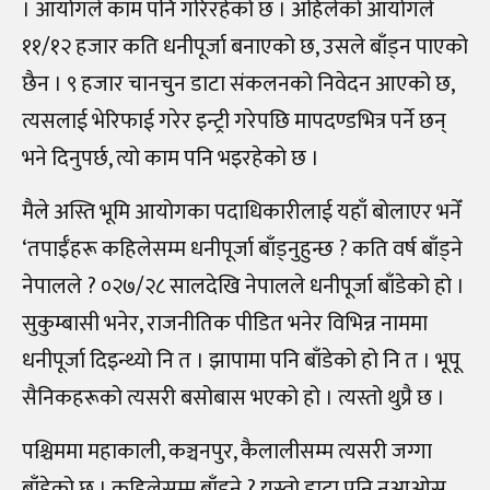
। आयोगले काम पनि गरिरहेको छ । अहिलेको आयोगले
११
/
१२ हजार कति धनीपूर्जा बनाएको छ, उसले बाँड्न पाएको
छैन । ९ हजार चानचुन डाटा संकलनको निवेदन आएको छ,
त्यसलाई भेरिफाई गरेर इन्ट्री गरेपछि मापदण्डभित्र पर्ने छन्
भने दिनुपर्छ, त्यो काम पनि भइरहेको छ ।
मैले अस्ति भूमि आयोगका पदाधिकारीलाई यहाँ बोलाएर भनेँ
‘तपाईँहरू कहिलेसम्म धनीपूर्जा बाँड्नुहुन्छ ? कति वर्ष बाँड्ने
नेपालले ? ०२७
/
२८ सालदेखि नेपालले धनीपूर्जा बाँडेको हो ।
सुकुम्बासी भनेर, राजनीतिक पीडित भनेर विभिन्न नाममा
धनीपूर्जा दिइन्थ्यो नि त । झापामा पनि बाँडेको हो नि त । भूपू
सैनिकहरूको त्यसरी बसोबास भएको हो । त्यस्तो थुप्रै छ ।
पश्चिममा महाकाली, कञ्चनपुर, कैलालीसम्म त्यसरी जग्गा
बाँडेको छ । कहिलेसम्म बाँड्ने ? यस्तो डाटा पनि नआओस्