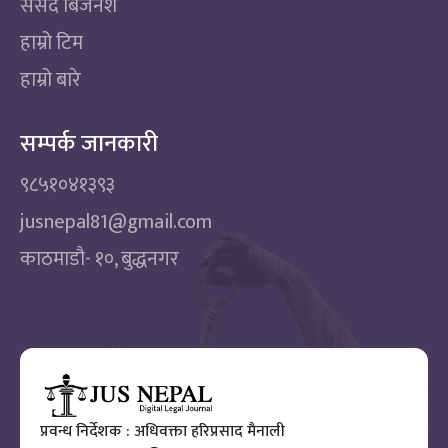
संसद बिजनेश
हाम्रो टिम
हाम्रो बारे
सम्पर्क जानकारी
९८५१०४१३९३
jusnepal81@gmail.com
काठमाडाै‌- १०, बुद्धनगर
प्रवन्ध निर्देशक : अधिवक्ता हरिप्रसाद मैनाली