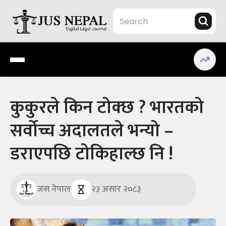
Skip
to
content
Jus Nepal | www.jusnepal.com
Digital Legal Journal
कुकुरले किन टोक्छ ? भारतको
सर्वोच्च अदालतले भन्यो –
डराएपछि टोकिहाल्छ नि !
जस नेपाल
२३ असार २०८३