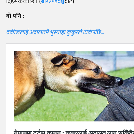
दिइसकेको छ । (
बारएण्डबेञ्च
बाट)
यो पनि :
वकीललाई अदालतमै भुस्याहा कुकुरले टोकेपछि…