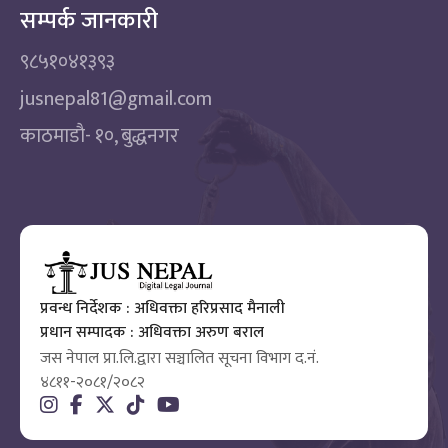
सम्पर्क जानकारी
९८५१०४१३९३
jusnepal81@gmail.com
काठमाडाै‌- १०, बुद्धनगर
प्रवन्ध निर्देशक : अधिवक्ता हरिप्रसाद मैनाली
प्रधान सम्पादक : अधिवक्ता अरुण बराल
जस नेपाल प्रा.लि.द्वारा सञ्चालित सूचना विभाग द.नं.
४८११-२०८१/२०८२