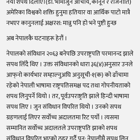
नयाँ शपथ दिलाए।(डा. भीमार्जुन आचार्य, कानून र राजनीति)
अमेरिका विश्वको शक्ति हुनुमा हतियार वा आर्थिक पाटो मात्रै
नभएर कानुनलाई अक्षरश: मान्नु पनि हो भने पुष्टी हुन्छ
अब नेपालकै घटनाहरू हेरौं ।
नेपालको संविधान २०६३ बनेपछि उपराष्ट्रपति परमानन्द झाले
सपथ लिँदै थिए । उक्त संविधानको धारा ३६(४)अनुसार उनले
आफ्‌नो कार्यभार सम्हाल्नुअघि अनुसूची-१(क) को ढाँचामा
रहेको नेपाली भाषामा राष्ट्रपतिसमक्ष पद तथा गोपनीयताको
शपथ लिनुपर्ने थियो । तर, पूर्वउपराष्ट्रति झाले हिन्दी भाषामा
सपथ लिए । जुन संविधान विपरित थियो । उनको सपथ
ग्रहणलाई लिएर सर्वोच्च अदालतमा रिट पर्यो । त्यसमा
सम्मानित सर्वोच्च अदालतले उपराष्ट्रपति झाको शपथ
संविधान विपरित भएको ठहर गर्दै पुन: नेपालीमै सपथ लिन