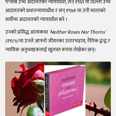
पन्जाब उच्च अदालतको न्यायाधीश, सन् १९६९ मा दिल्ली उच्च
अदालतको प्रधानन्यायाधीश र सन् १९७१ मा उनी भारतको
सर्वोच्च अदालतको न्यायाधीश बने ।
उनको प्रसिद्ध आत्मकथा
`Neither Roses Nor Thorns`
(१९८५)
मा उनले आफ्नो जीवनका उतारचढाव, नैतिक द्वन्द्व र
न्यायिक अनुभवहरूलाई खुलस्त रूपमा लेखेका छन्।