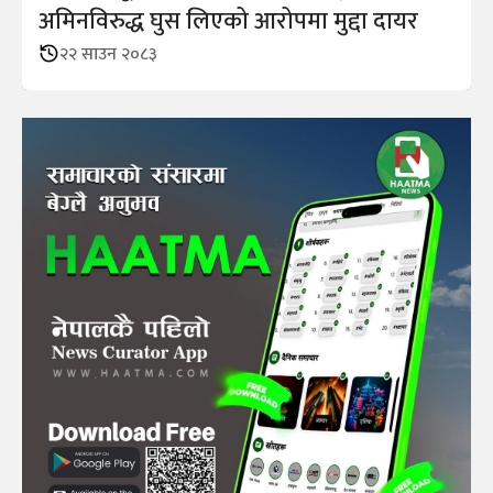
अमिनविरुद्ध घुस लिएको आरोपमा मुद्दा दायर
२२ साउन २०८३