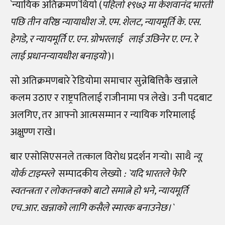
`न्यायिक अतिक्रमण`थियो (
पहिलो १९७३ मा केशवानंद भारती
पछि तीन वरिष्ठ न्यायाधीश जे. एम. शेलट, न्यायमूर्ति के. एस.
हेगडे, र न्यायमूर्ति ए. एन. ग्रोभरलाई लाई उछिनेर ए. एन. रे
लाई प्रधानन्यायधीश बनाइयो
)।
सो अतिक्रमणबारे रेडियोमा समाचार सुन्नेबित्तिकै खन्नाले
कलम उठाए र राष्ट्रपतिलाई राजीनामा पत्र लेखे। उनी पदबाट
अलगिए, तर आफ्नो आत्मसम्मान र न्यायिक गरिमालाई
अक्षुण्ण राखे।
बार एसोसिएसनले तत्काल विरोध प्रदर्शन गर्‍यो। साथै
न्यू
योर्क टाइम्स्ले
सम्पादकीय लेख्यो
: `यदि भारतले फेरि
स्वतन्त्रता र लोकतन्त्रको बाटो समात्ने हो भने, न्यायमूर्ति
एच.आर. खन्नाको लागि कसैले स्मारक बनाउनेछ।`