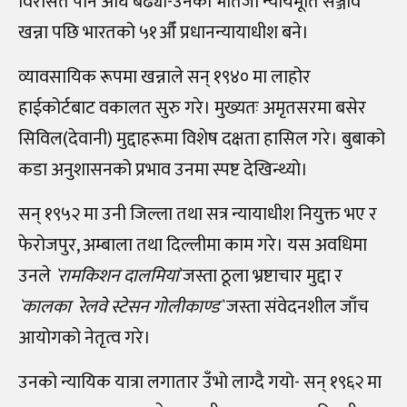
विरासत पनि अघि बढ्यो-उनका भतिजा न्यायमूर्ति सञ्जीव
खन्ना पछि भारतको ५१औँ प्रधानन्यायाधीश बने।
व्यावसायिक रूपमा खन्नाले सन् १९४० मा लाहोर
हाईकोर्टबाट वकालत सुरु गरे। मुख्यतः अमृतसरमा बसेर
सिविल(देवानी) मुद्दाहरूमा विशेष दक्षता हासिल गरे। बुबाको
कडा अनुशासनको प्रभाव उनमा स्पष्ट देखिन्थ्यो।
सन् १९५२ मा उनी जिल्ला तथा सत्र न्यायाधीश नियुक्त भए र
फेरोजपुर, अम्बाला तथा दिल्लीमा काम गरे। यस अवधिमा
उनले
`रामकिशन दालमिया
`जस्ता ठूला भ्रष्टाचार मुद्दा र
`
कालका
रेलवे स्टेसन गोलीकाण्ड`
जस्ता संवेदनशील जाँच
आयोगको नेतृत्व गरे।
उनको न्यायिक यात्रा लगातार उँभो लाग्दै गयो- सन् १९६२ मा