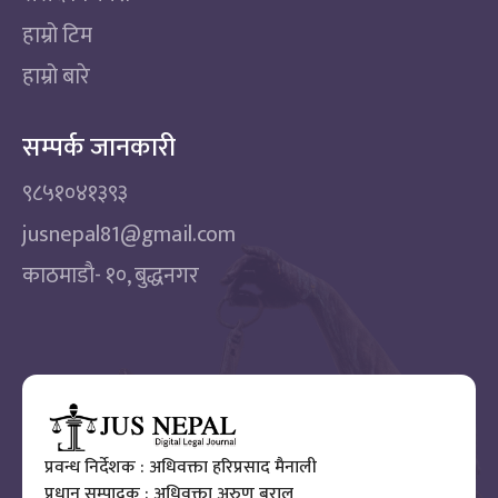
हाम्रो टिम
हाम्रो बारे
सम्पर्क जानकारी
९८५१०४१३९३
jusnepal81@gmail.com
काठमाडाै‌- १०, बुद्धनगर
प्रवन्ध निर्देशक : अधिवक्ता हरिप्रसाद मैनाली
प्रधान सम्पादक : अधिवक्ता अरुण बराल