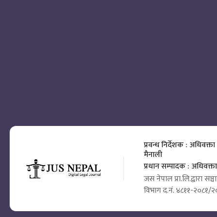
प्रवन्ध निर्देशक : अधिवक्ता
मैनाली
प्रधान सम्पादक : अधिवक्
जस नेपाल प्रा.लि.द्वारा सञ्
विभाग द.नं. ४८११-२०८१/२