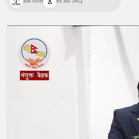
जस नेपाल
१५ जेठ २०८३