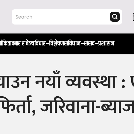
ता
किताब
बार र बेञ्च
विचार–विश्लेषण
संविधान–संसद–प्रशासन
याउन नयाँ व्यवस्था 
 फिर्ता, जरिवाना-ब्या