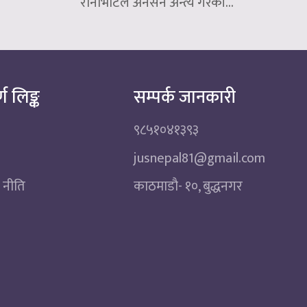
रानाभाटले अनसन अन्त्य गरेकी...
्ण लिङ्क
सम्पर्क जानकारी
९८५१०४१३९३
jusnepal81@gmail.com
 नीति
काठमाडाै‌- १०, बुद्धनगर