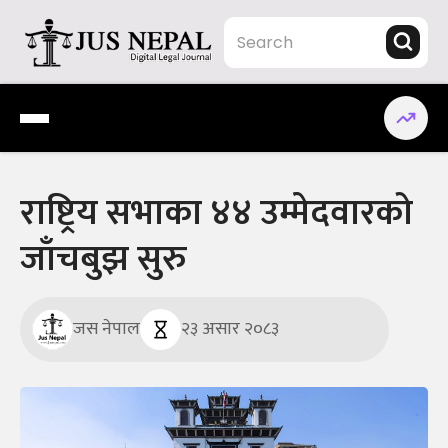
Skip
to
content
Jus Nepal | www.jusnepal.com
Digital Legal Journal
राष्ट्रिय सभाका ४४ उम्मेदवारको
जाँचबुझ सुरु
जस नेपाल
२३ असार २०८३