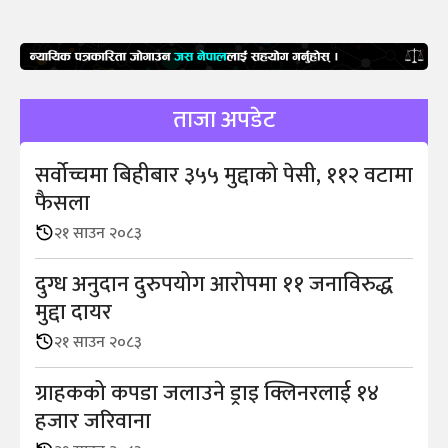
ताजा अपडेट
सर्वोच्चमा बिहीबार ३५५ मुद्दाको पेसी, ११२ वटामा
फैसला
२१ साउन २०८३
दुग्ध अनुदान दुरुपयोग आराेपमा ११ जनाविरुद्ध
मुद्दा दायर
२१ साउन २०८३
ग्राहकको कपडा जलाउने ड्राइ क्लिनरलाई १४
हजार जरिवाना