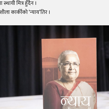
या स्थायी मित्र हुँदैन ।
शीला कार्कीको ‘न्याय’तिर ।