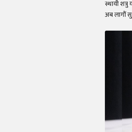
स्थायी शत्रु 
अब लागौं सु