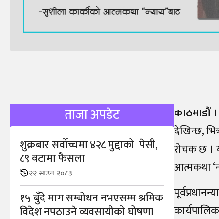
काठमाडौं ।
ताजा अपडेट
देखिन्छ, भित
शुक्रबार सर्वोच्चमा ४२८ मुद्दाको पेसी,
रोचक छ । यस
८९ वटामा फैसला
आत्मकथा ‘न
२२ साउन २०८३
पूर्वप्रधान
१५ बुँदे माग सम्बोधन नभएसम्म श्रमिक
कार्यपालिका 
विदेश नपठाउने व्यवसायीको घोषणा