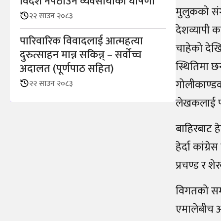
विदेश नपठाउने व्यवसायीको घोषणा
मुलुकको सं
२२ साउन २०८३
देशव्यापी क
पारिवारिक विवादलाई आत्महत्या
चाहेको देखि
दुरुत्साहन मान्न सकिन्न् – सर्वोच्च
स्थितिमा छ
अदालत (पूर्णपाठ सहित)
गोलीकाण्डको 
२२ साउन २०८३
लेखकलाई पक्
बाहिरबाट हे
हेर्दा कांग
प्रचण्ड र श
विगतको समधु
एमालेबीच आ