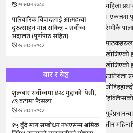
२२ साउन २०८३
महिला प्रध
। एकजना पूर्
पारिवारिक विवादलाई आत्महत्या
दुरुत्साहन मान्न सकिन्न् – सर्वोच्च
रेग्मीकै पा
अदालत (पूर्णपाठ सहित)
पाठकहरुलाई
२२ साउन २०८३
खोजिएको होइ
खोजिएको हो 
बार र बेञ्च
त्यतिबेला एक
जोडिइहाल्द
शुक्रबार सर्वोच्चमा ४२८ मुद्दाको पेसी,
‘इक्लिप्सको
८९ वटामा फैसला
२२ साउन २०८३
पूर्वप्रधान
तीन महिनाभि
१५ बुँदे माग सम्बोधन नभएसम्म श्रमिक