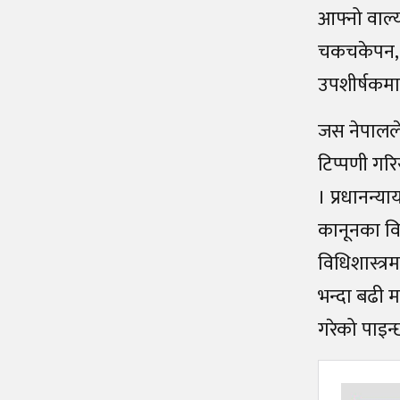
आफ्नो वाल्
चकचकेपन, छि
उपशीर्षकमा
जस नेपालले
टिप्पणी गरि
। प्रधानन्य
कानूनका विद्
विधिशास्त्रम
भन्दा बढी मन
गरेको पाइन्