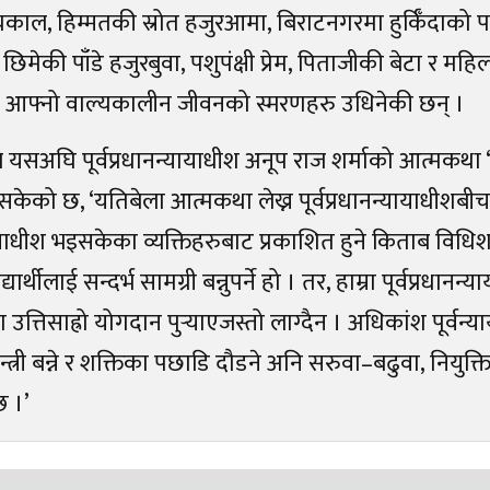
यकाल, हिम्मतकी स्रोत हजुरआमा, बिराटनगरमा हुर्किँदाको 
मेकी पाँडे हजुरबुवा, पशुपंक्षी प्रेम, पिताजीकी बेटा र 
 आफ्नो वाल्यकालीन जीवनको स्मरणहरु उधिनेकी छन् ।
 यसअघि पूर्वप्रधानन्यायाधीश अनूप राज शर्माको आत्मकथा 
सकेको छ, ‘यतिबेला आत्मकथा लेख्न पूर्वप्रधानन्यायाधीशब
ायाधीश भइसकेका व्यक्तिहरुबाट प्रकाशित हुने किताब विधिशास
यार्थीलाई सन्दर्भ सामग्री बन्नुपर्ने हो । तर, हाम्रा पूर्वप्रधा
ा उत्तिसाह्रो योगदान पुर्‍याएजस्तो लाग्दैन । अधिकांश पूर्वन
्त्री बन्ने र शक्तिका पछाडि दौडने अनि सरुवा–बढुवा, नियुक्ति 
छ ।’