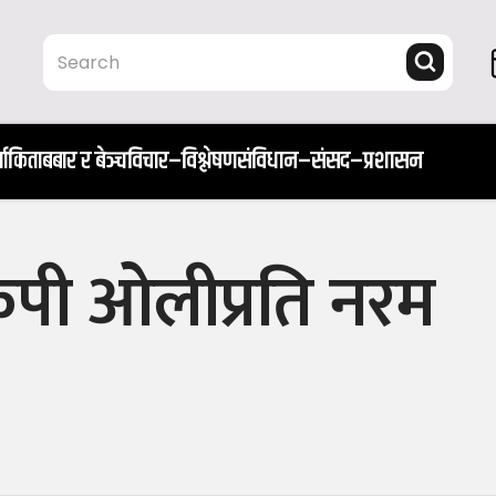
ता
किताब
बार र बेञ्च
विचार–विश्लेषण
संविधान–संसद–प्रशासन
केपी ओलीप्रति नरम