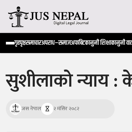
Skip
to
content
Jus Nepal | www.jusnepal.com
Digital Legal Journal
गृहपृष्ठ
समाचार
अपराध–समाज
अफबिट
कानुनी शिक्षा
कानुनी वार्
सुशीलाको न्याय : 
जस नेपाल
२ मंसिर २०८२