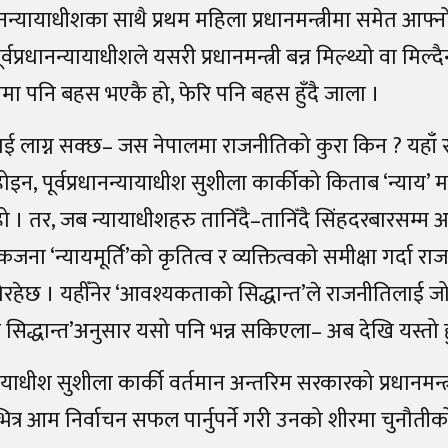
ानन्यायाधीशका साथै प्रथम महिला प्रधानमन्त्रीमा समेत आ
वप्रधानन्यायाधीशले यसरी प्रधानमन्त्री बन्न मिल्थ्यो वा मिल्द
लामा पनि बहस भएकै हो, फेरि पनि बहस हुँदै जाला ।
 लाग्न सक्छ– जस नेपालमा राजनीतिको कुरा किन ? यहाँ र
न, पूर्वप्रधानन्यायाधीश सुशीला कार्कीको किताब ‘न्याय’ माथ
। तर, जब न्यायाधीशहरु तानिँदै–तानिँदै सिंहदरबारसम्म अर्
जना ‘न्यायमूर्ति’को कृतित्व र व्यक्तित्वको समीक्षा गर्दा र
ोरहेछ । यहीँनेर ‘आवश्यकताको सिद्धान्त’ले राजनीतिलाई ज
 सिद्धान्त’अनुसार यसो पनि भन्न सकिएला– अब देखि यस्तो हु
न्यायाधीश सुशीला कार्की वर्तमान अन्तरिम सरकारको प्रधानमन्
त्र आम निर्वाचन सफल पार्नुपर्ने गरी उनको शीरमा चुनौतीको