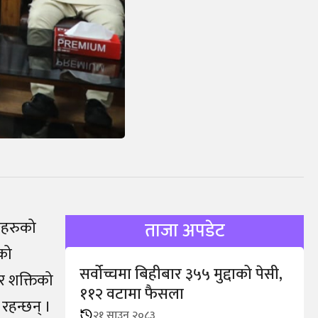
्गहरुको
ताजा अपडेट
रको
सर्वोच्चमा बिहीबार ३५५ मुद्दाको पेसी,
 र शक्तिको
११२ वटामा फैसला
 रहन्छन् ।
२१ साउन २०८३