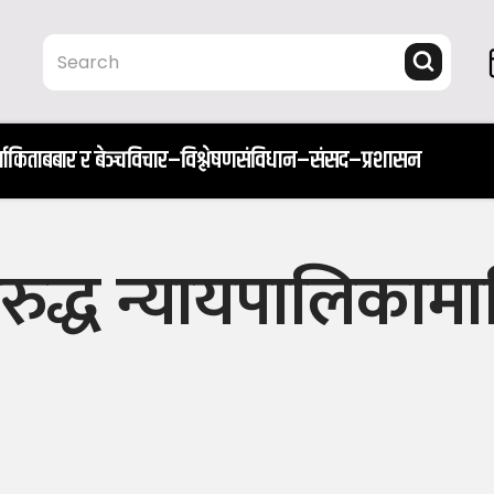
ता
किताब
बार र बेञ्च
विचार–विश्लेषण
संविधान–संसद–प्रशासन
ुद्ध न्यायपालिकाम