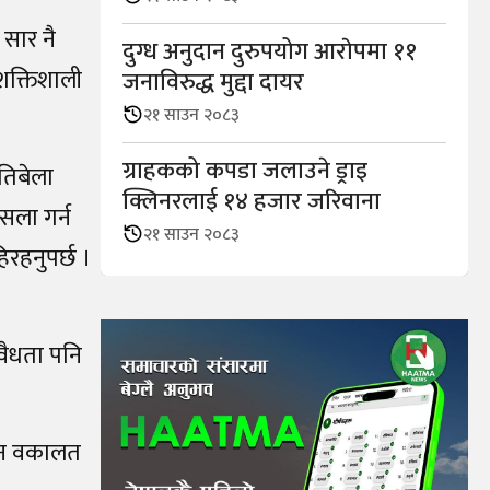
 सार नै
दुग्ध अनुदान दुरुपयोग आराेपमा ११
 शक्तिशाली
जनाविरुद्ध मुद्दा दायर
२१ साउन २०८३
ग्राहकको कपडा जलाउने ड्राइ
यतिबेला
क्लिनरलाई १४ हजार जरिवाना
सला गर्न
२१ साउन २०८३
रहनुपर्छ ।
वैधता पनि
ासन वकालत