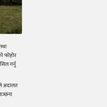
तथा
को फोहोर
िल गर्नु
िले अदालत
ाञ्छना