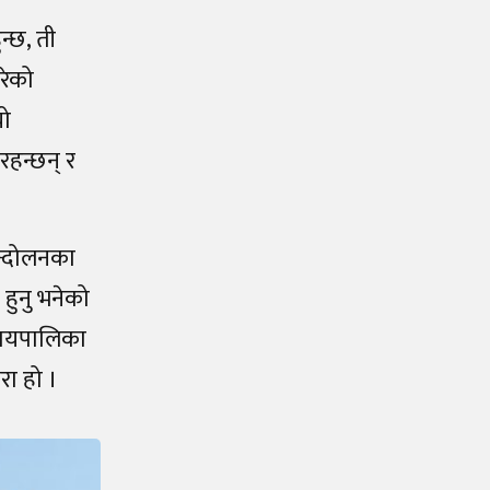
न्छ, ती
रेको
यो
हन्छन् र
न्दोलनका
हुनु भनेको
्यायपालिका
रा हो ।