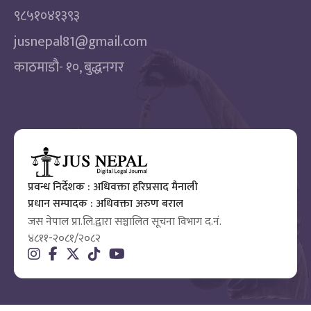
९८५१०४१३९३
jusnepal81@gmail.com
काठमाडाै‌- १०, बुद्धनगर
प्रवन्ध निर्देशक : अधिवक्ता हरिप्रसाद मैनाली
प्रधान सम्पादक : अधिवक्ता अरुण बराल
जस नेपाल प्रा.लि.द्वारा सञ्चालित सूचना विभाग द.नं.
४८११-२०८१/२०८२