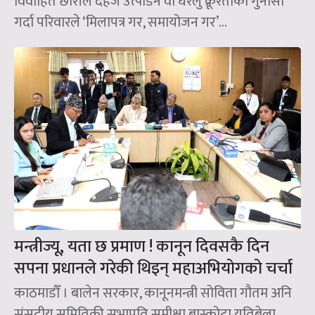
विवाहित छोरीले दहेज उत्पीडन वा घरेलु क्रूरताको गुनासो
गर्दा परिवारले ‘मिलापत्र गर, समायोजन गर’...
मन्त्रीज्यू, यता छ प्रमाण ! कानून दिवसकै दिन
सपना प्रधानले गरेकी थिइन् महाअभियोगको चर्चा
काठमाडौँ । बालेन सरकार, कानूनमन्त्री सोविता गौतम अनि
संसदीय समितिकी सभापति समीक्षा बास्कोटा यतिबेला...