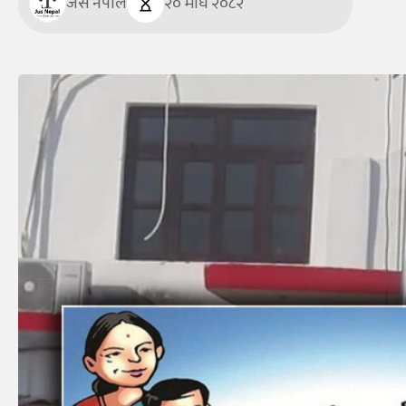
जस नेपाल
२० माघ २०८२