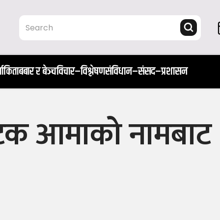
ता
किताब
बार र बेञ्च
विचार–विश्लेषण
संविधान–संसद–प्रशासन
 पटक आमाको नामबाट