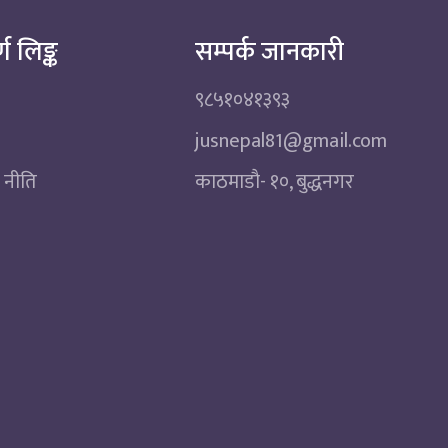
्ण लिङ्क
सम्पर्क जानकारी
९८५१०४१३९३
jusnepal81@gmail.com
 नीति
काठमाडाै‌- १०, बुद्धनगर