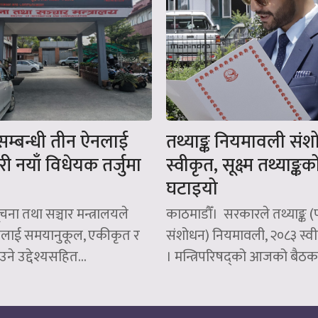
म्बन्धी तीन ऐनलाई
तथ्याङ्क नियमावली सं
ी नयाँ विधेयक तर्जुमा
स्वीकृत, सूक्ष्म तथ्याङ्क
घटाइयो
चना तथा सञ्चार मन्त्रालयले
काठमाडौँ। सरकारले तथ्याङ्क 
ेत्रलाई समयानुकूल, एकीकृत र
संशोधन) नियमावली, २०८३ स्व
ने उद्देश्यसहित...
। मन्त्रिपरिषद्को आजको बैठकल