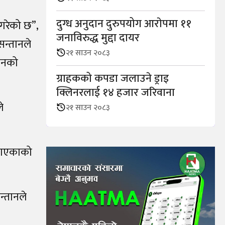
दुग्ध अनुदान दुरुपयोग आराेपमा ११
गरेको छ”,
जनाविरुद्ध मुद्दा दायर
सन्तानले
२१ साउन २०८३
तानको
ग्राहकको कपडा जलाउने ड्राइ
क्लिनरलाई १४ हजार जरिवाना
े
२१ साउन २०८३
नपाएकाको
्तानले