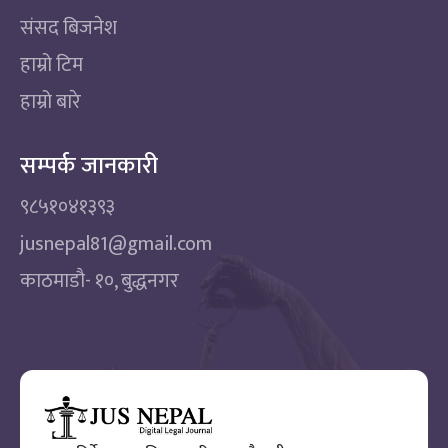
संसद बिजनेश
हाम्रो टिम
हाम्रो बारे
सम्पर्क जानकारी
९८५१०४१३९३
jusnepal81@gmail.com
काठमाडाै‌- १०, बुद्धनगर