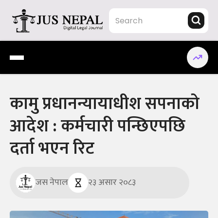
Skip
to
content
Jus Nepal | www.jusnepal.com
Digital Legal Journal
कामु प्रधानन्यायाधीश सपनाको
आदेश : कर्मचारी पन्छिएपछि
दर्ता भएन रिट
जस नेपाल
२३ असार २०८३