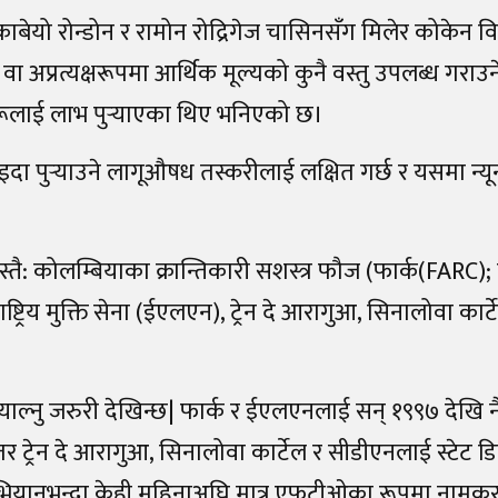
काबेयो रोन्डोन र रामोन रोद्रिगेज चासिनसँग मिलेर कोकेन वि
 वा अप्रत्यक्षरूपमा आर्थिक मूल्यको कुनै वस्तु उपलब्ध गराउन
नहरूलाई लाभ पुर्‍याएका थिए भनिएको छ।
 पुर्‍याउने लागूऔषध तस्करीलाई लक्षित गर्छ र यसमा न्यू
ै: कोलम्बियाका क्रान्तिकारी सशस्त्र फौज (फार्क(
FARC);
ष्ट्रिय मुक्ति सेना (ईएलएन), ट्रेन दे आरागुआ, सिनालोवा कार्ट
्नु जरुरी देखिन्छ
|
फार्क र ईएलएनलाई सन् १९९७ देखि नै
न दे आरागुआ, सिनालोवा कार्टेल र सीडीएनलाई स्टेट डिपार
ैन्य अभियानभन्दा केही महिनाअघि मात्र एफटीओका रूपमा नाम