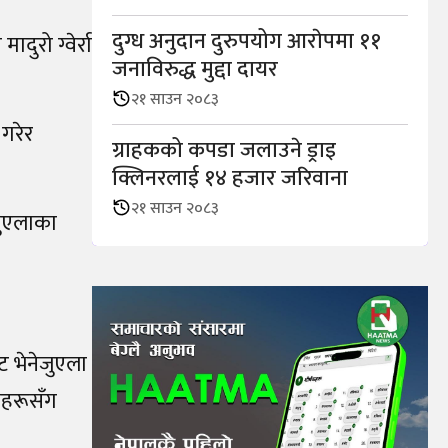
दुग्ध अनुदान दुरुपयोग आराेपमा ११
ुरो ग्वेर्रा
जनाविरुद्ध मुद्दा दायर
२१ साउन २०८३
गरेर
ग्राहकको कपडा जलाउने ड्राइ
क्लिनरलाई १४ हजार जरिवाना
२१ साउन २०८३
जुएलाका
 भेनेजुएला
नहरूसँग