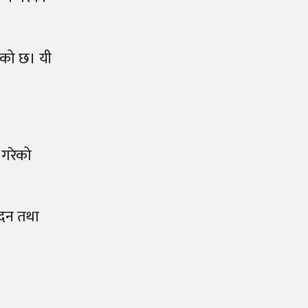
एको छ। यी
 गरेको
ादन तथा