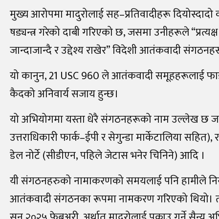
मुख्य आरोपमा मादुरोलाई सह
–
प्रतिवादीहरू दियोस्दादो 
षड्यन्त्र गरेको दाबी गरिएको छ, जसमा उनीहरूले “प्रत्यक्ष
जान्दाजान्दै र उद्देश्य राखेर” विदेशी आतंकवादी संगठ
यो कानुन, 21
USC 960
ले आतंकवादी समूहहरूलाई फाइदा
कैदको अनिवार्य सजाय हुन्छ।
यो अभियोगमा यस्ता धेरै संगठनहरूको नाम उल्लेख छ जस्त
उत्तराधिकारी फार्क
–
ईपी र सेगुन्डा मार्केटालिया सहित), रा
डेल नोर्टे (सीडीएन, पहिले जेटास भनेर चिनिने) आदि ।
यी संगठनहरुको नामाकरणको समयलाई पनि हामीले नियाल
आतंकवादी संगठनका रूपमा नामकरण गरिएको थियो। तर ट्रे
सन् २०२५ फेब्रुअरी, अर्थात् मादुरोलाई पक्राउ गर्ने स