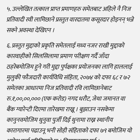
५. उल्लेखित तत्काल प्राप्त प्रमाणहरु समेतबाट अहिले नै निज
प्रतिवादी रवी लामिछाने प्रस्तुत वारदातमा कसूरदार होइनन् भन्ने
सक्ने अवस्था देखिएन ।
६. प्रस्तुत मुद्दाको प्रकृति समेतलाई मध्य नजर राखी मुद्दाको
कारवाहीको सिलसिलामा प्रमाण परीक्षण गर्दै जाँदा
ठहरेबमोजिम हुने गरी मुद्दा पुर्पक्षका प्रयोजनका लागि हाललाई
मुलुकी फौजदारी कार्यविधि संहिता, २०७४ को दफा ६८ र ७२
समेतका आधारमा निज प्रतिवादी रवि लामिछानेबाट
रु.१,००,००,००० (एक करोड) नगद धरौट, जेथा जमानत वा
बैंक ग्यारेन्टी दिएमा तारेखमा राख्नू । बुझाउन नसकेमा
कानुनवमोजिम थुनुवा पुर्जी दिई थुनामा राख्न स्थानीय
कारागारमा पढाउनू भनी सोही संहिताको दफा ७९ बमोजिम यो