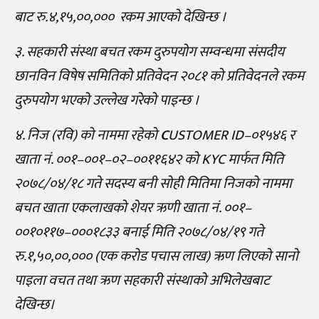
बाट रु.४,१५,००,००० रकम आएको देखिन्छ ।
३. सहकारी संस्था बचत रकम दुरुपयोग सम्वन्धमा संसदीय
छानविन विषेष समितिको प्रतिवेदन २०८१ को प्रतिवेदनले रकम
दुरुपयोग भएको उल्लेख गरेको पाइन्छ ।
४. निज (रवि) को नाममा रहेको
C
USTOMER ID–०१५४६ र
खाता नं. ००१–००१–०२–००११६४२ को KYC मार्फत मिति
२०७८/०४/१८ गते सदस्य बनी सोही मितिमा निजको नाममा
बचत खाता एकलाखको शेयर ऋणी खाता नं. ००१–
००१०११७–०००१८३३ बनाई मिति २०७८/०४/१९ गते
रु.१,५०,००,००० (एक करोड पचास लाख) ऋण लिएको सानो
पाइला वचत तथा ऋण सहकारी संस्थाको अभिलेखबाट
देखिन्छ।