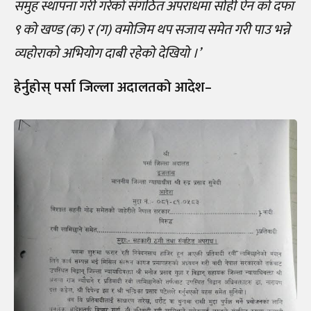
समुह स्थापना गरी गरेको संगठित अपराधमा सोही ऐन को दफा
९ को खण्ड (क) र (ग) वमोजिम थप सजाय समेत गरी पाउ भन्ने
व्यहोराको अभियोग दाबी रहेको देखियो ।’
हेर्नुहोस् पर्सा जिल्ला अदालतको आदेश–