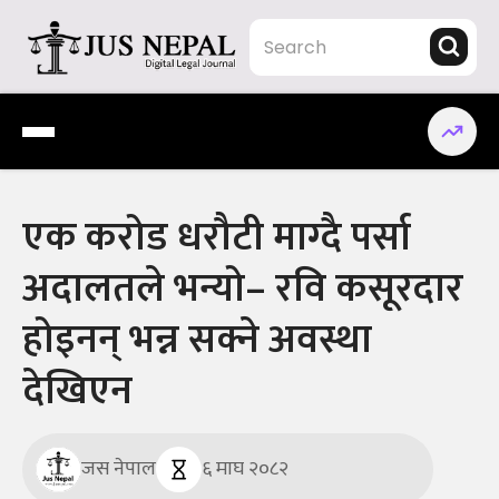
Skip
to
content
Jus Nepal | www.jusnepal.com
Digital Legal Journal
एक करोड धरौटी माग्दै पर्सा
अदालतले भन्यो– रवि कसूरदार
होइनन् भन्न सक्ने अवस्था
देखिएन
जस नेपाल
६ माघ २०८२