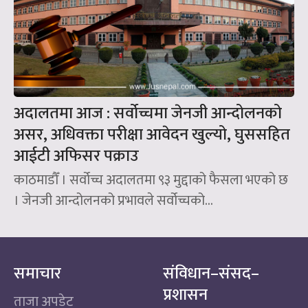
अदालतमा आज : सर्वोच्चमा जेनजी आन्दोलनको
असर, अधिवक्ता परीक्षा आवेदन खुल्यो, घुससहित
आईटी अफिसर पक्राउ
काठमाडौँ । सर्वोच्च अदालतमा ९३ मुद्दाको फैसला भएको छ
। जेनजी आन्दोलनको प्रभावले सर्वोच्चको...
समाचार
संविधान–संसद–
प्रशासन
ताजा अपडेट