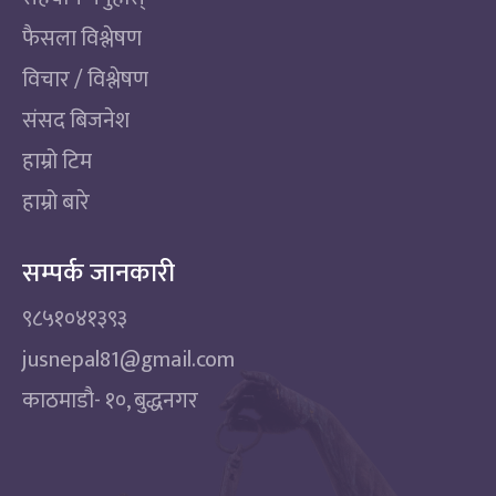
फैसला विश्लेषण
विचार / विश्लेषण
संसद बिजनेश
हाम्रो टिम
हाम्रो बारे
सम्पर्क जानकारी
९८५१०४१३९३
jusnepal81@gmail.com
काठमाडाै‌- १०, बुद्धनगर