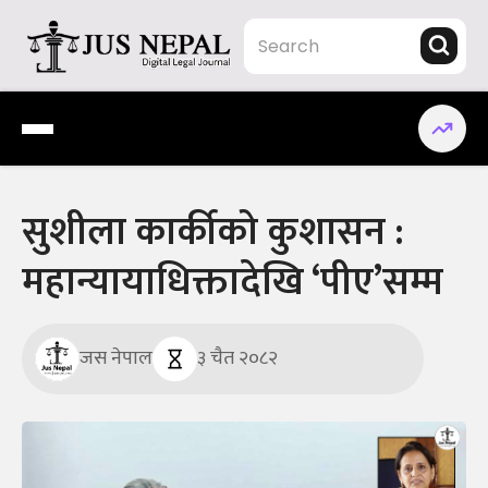
Skip
to
content
Jus Nepal | www.jusnepal.com
Digital Legal Journal
सुशीला कार्कीको कुशासन :
महान्यायाधिक्तादेखि ‘पीए’सम्म
जस नेपाल
३ चैत २०८२