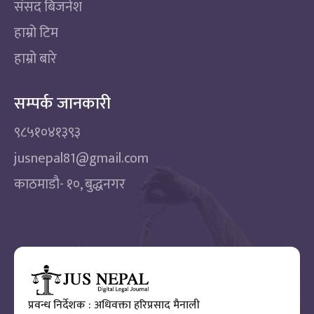
संसद बिजनेश
हाम्रो टिम
हाम्रो बारे
सम्पर्क जानकारी
९८५१०४१३९३
jusnepal81@gmail.com
काठमाडाै‌- १०, बुद्धनगर
प्रवन्ध निर्देशक : अधिवक्ता हरिप्रसाद मैनाली