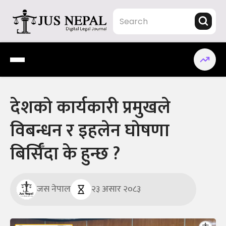
Skip
to
content
Jus Nepal | www.jusnepal.com
Digital Legal Journal
देशको कार्यकारी प्रमुखले
विबन्धन र इहलेन घोषणा
बिर्सिँदा के हुन्छ ?
जस नेपाल
२३ असार २०८३