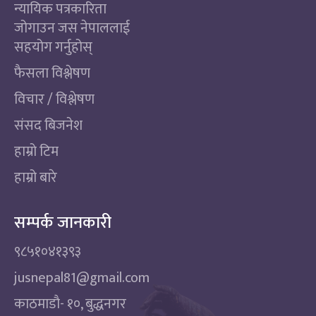
न्यायिक पत्रकारिता
जोगाउन जस नेपाललाई
सहयोग गर्नुहोस्
फैसला विश्लेषण
विचार / विश्लेषण
संसद बिजनेश
हाम्रो टिम
हाम्रो बारे
सम्पर्क जानकारी
९८५१०४१३९३
jusnepal81@gmail.com
काठमाडाै‌- १०, बुद्धनगर