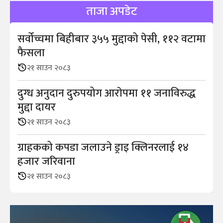
ताजा अपडेट
सर्वोच्चमा बिहीबार ३५५ मुद्दाको पेसी, ११२ वटामा
फैसला
२१ साउन २०८३
दुग्ध अनुदान दुरुपयोग आराेपमा ११ जनाविरुद्ध
मुद्दा दायर
२१ साउन २०८३
ग्राहकको कपडा जलाउने ड्राइ क्लिनरलाई १४
हजार जरिवाना
२१ साउन २०८३