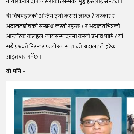
नागरिकका दैनिक सरोकारसम्मका मुद्दाहरूलाई समेट्यो ।
यी विषयहरूको अन्तिम टुंगो कसरी लाग्छ ? सरकार र
अदालतबीचको सम्बन्ध कस्तो रहन्छ ? र अदालतभित्रको
आन्तरिक कलहले न्यायसम्पादनमा कस्तो प्रभाव पार्छ ? यी
सबै प्रश्नको निरन्तर फलोअप साताको अदालतले हरेक
आइतबार गर्नेछ ।
यो पनि –