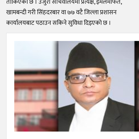
तोकिएको छ । उजुरी सचिवालयमा प्रत्यक्ष, इमेलमार्फत,
खामबन्दी गरी सिंहदरबार वा ७७ वटै जिल्ला प्रशासन
कार्यालयबाट पठाउन सकिने सुविधा दिइएको छ ।