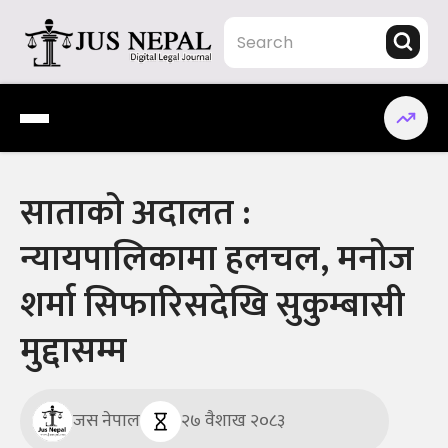
Skip
to
content
Jus Nepal | www.jusnepal.com
Digital Legal Journal
साताको अदालत :
न्यायपालिकामा हलचल, मनोज
शर्मा सिफारिसदेखि सुकुम्बासी
मुद्दासम्म
जस नेपाल
२७ वैशाख २०८३