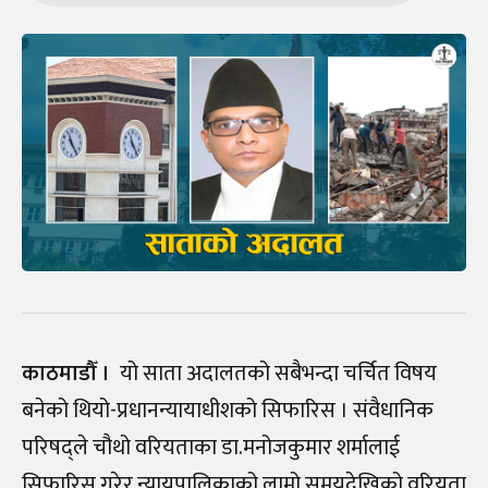
काठमाडौँ ।
यो साता अदालतको सबैभन्दा चर्चित विषय
बनेको थियो-प्रधानन्यायाधीशको सिफारिस । संवैधानिक
परिषद्ले चौथो वरियताका डा.मनोजकुमार शर्मालाई
सिफारिस गरेर न्यायपालिकाको लामो समयदेखिको वरियता