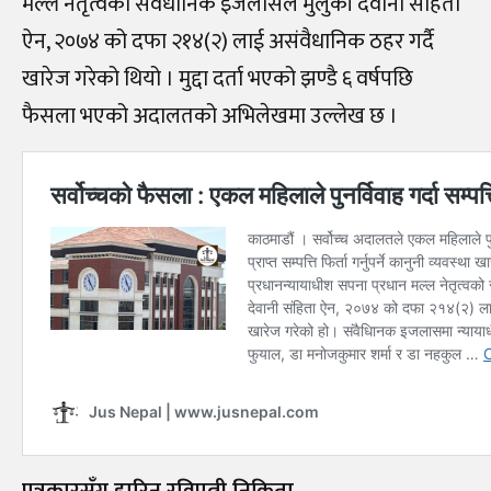
मल्ल नेतृत्वको संवैधानिक इजलासले मुलुकी देवानी संहिता
ऐन, २०७४ को दफा २१४(२) लाई असंवैधानिक ठहर गर्दै
खारेज गरेको थियो । मुद्दा दर्ता भएको झण्डै ६ वर्षपछि
फैसला भएको अदालतको अभिलेखमा उल्लेख छ ।
पत्रकारसँग हारिन् रविपत्नी निकिता