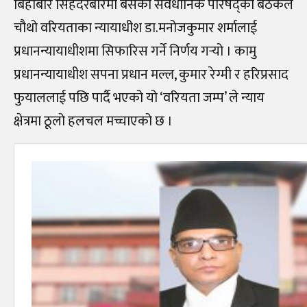
बिहीबार सिंहदरबारमा बसेको संवैधानिक परिषद्को बैठकले
चौथो वरियताका न्यायाधीश डा.मनोजकुमार शर्मालाई
प्रधानन्यायाधीशमा सिफारिस गर्ने निर्णय गर्‍यो । कामु
प्रधानन्यायाधीश सपना प्रधान मल्ल, कुमार रेग्मी र हरिप्रसाद
फुयाललाई पछि पार्दै भएको यो ‘वरियता जम्प’ ले न्याय
क्षेत्रमा ठूलो हलचल मच्चाएको छ ।