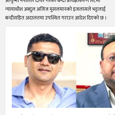
आयुष्मा नेपालले दायर गरेको बन्दी प्रत्यक्षीकरण रिटमा
न्यायाधीश अब्दुल अजिज मुसलमानको इजलासले भट्टलाई
बन्दीसहित अदालतमा उपस्थित गराउन आदेश दिएको छ ।